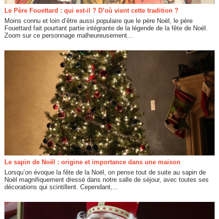
Le Père Fouettard : qui est-il ? D’où vient cette tradition ?
Moins connu et loin d’être aussi populaire que le père Noël, le père
Fouettard fait pourtant partie intégrante de la légende de la fête de Noël.
Zoom sur ce personnage malheureusement...
Le sapin de Noël : origine et importance dans une maison
Lorsqu’on évoque la fête de la Noël, on pense tout de suite au sapin de
Noël magnifiquement dressé dans notre salle de séjour, avec toutes ses
décorations qui scintillent. Cependant,...