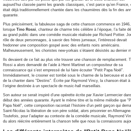
aujourd’hui classée parmi les grands classiques, c’est parce qu’en France, 
était déjà traditionnellement chantée dans les chaumières dès la fin des an
quarante.
Plus précisément, la fabuleuse saga de cette chanson commence en 1946,
lorsque
Tino Rossi
, chanteur de charme très célèbre à l’époque, l’a faite d
au grand public dans une comédie musicale réalisée par Richard Pottier. Jo
rôle de deux personnages, à savoir des frères jumeaux, l’intéressé devait
fredonner une composition gospel avec des enfants noirs américains.
Malheureusement, les choristes new-yorkais s’étaient désistés au dernier 
Ils devaient de ce fait au plus vite trouver une chanson de remplacement. T
Rossi a alors demandé de l’aide à Henri Martinet un compositeur de sa
connaissance qui s’est empressé de lui faire écouter "Petit Papa Noël".
Immédiatement, le crooner est tombé sous le charme de la berceuse et a d
de la chanter dans "Destins". Écrite par Raymond Vincy, la chanson était à
l’origine destinée à un spectacle de music-hall marseillais.
Son auteur se serait inspiré d’une opérette écrite par Xavier Lermercier dans
début des années quarante. Ayant le même titre et la même mélodie que "P
Papa Noël", cette composition racontait l’histoire d’un petit garçon qui dem
Saint-Nicolas la libération de son père soldat, alors prisonnier en Allemagne
Toutefois, pour l’adapter au contexte de la comédie musicale, Raymond Vi
du alors réécrire entièrement la chanson telle que nous la connaissons aujou