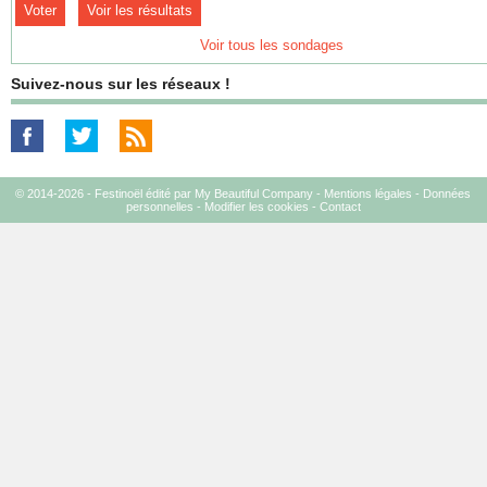
Voir les résultats
Voir tous les sondages
Suivez-nous sur les réseaux !
© 2014-2026 - Festinoël édité par My Beautiful Company -
Mentions légales
-
Données
personnelles
-
Modifier les cookies
-
Contact