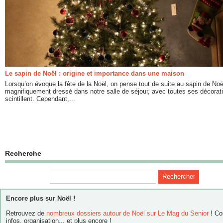
Le sapin de Noël : origine et importance dans une maison
Lorsqu’on évoque la fête de la Noël, on pense tout de suite au sapin de Noë
magnifiquement dressé dans notre salle de séjour, avec toutes ses décorat
scintillent. Cependant,...
Recherche
Encore plus sur Noël !
Retrouvez de
nombreux dossiers autour de Noël sur Le Mag du Senior
! Co
infos, organisation... et plus encore !