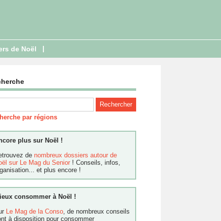
|
ers de Noël
cherche
herche par régions
ncore plus sur Noël !
etrouvez de
nombreux dossiers autour de
oël sur Le Mag du Senior
! Conseils, infos,
ganisation... et plus encore !
ieux consommer à Noël !
ur
Le Mag de la Conso
, de nombreux conseils
ont à disposition pour consommer