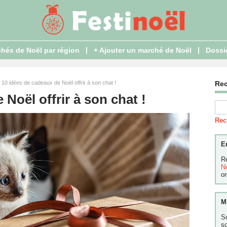
|
|
hés de Noël par région
+ Ajouter un marché de Noël
Dossi
 10 idées de cadeaux de Noël offrir à son chat !
Re
Noël offrir à son chat !
Rec
E
R
N
or
M
S
s