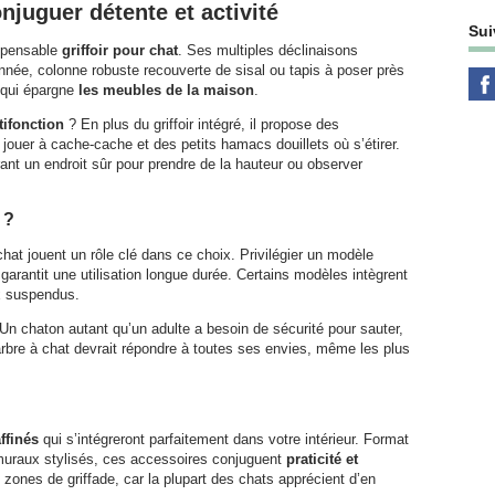
onjuguer détente et activité
Sui
ispensable
griffoir pour chat
. Ses multiples déclinaisons
onnée, colonne robuste recouverte de sisal ou tapis à poser près
n qui épargne
les meubles de la maison
.
tifonction
? En plus du griffoir intégré, il propose des
jouer à cache-cache et des petits hamacs douillets où s’étirer.
rant un endroit sûr pour prendre de la hauteur ou observer
 ?
 chat jouent un rôle clé dans ce choix. Privilégier un modèle
 garantit une utilisation longue durée. Certains modèles intègrent
x suspendus.
 Un chaton autant qu’un adulte a besoin de sécurité pour sauter,
bre à chat devrait répondre à toutes ses envies, même les plus
affinés
qui s’intégreront parfaitement dans votre intérieur. Format
muraux stylisés, ces accessoires conjuguent
praticité et
 zones de griffade, car la plupart des chats apprécient d’en