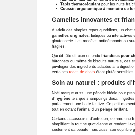
Tapis thermorégulant
pour les nuits fraîc
Coussin ergonomique à mémoire de fo
Gamelles innovantes et fri
Au-delà des simples repas quotidiens, un chat
gamelles originales
, ludiques ou interactives 
gloutonnerie. Les modèles antidérapants ou suré
fragiles.
Qui dit fête dit bien entendu
friandises pour ch
bâtonnets ou même de biscuits naturels, ces e
privilégier des ingrédients adaptés à la digestio
certaines
races de chats
étant plutôt sensibles 
Soin au naturel : produits d
Noël marque aussi une période idéale pour pren
d’hygiène
tels que shampoings doux, lingettes
parfaitement une hotte festive. Ce petit moment 
tout en dotant l’animal d’un
pelage brillant
.
Certains accessoires d’entretien, comme une
l
simplifient la routine quotidienne et rendent l’e
seulement sa beauté mais aussi son équilibre g