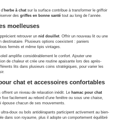
 d’
herbe à chat
sur la surface contribue à transformer le griffoir
préserver des
griffes en bonne santé
tout au long de l’année.
res moelleuses
apprécient retrouver un
nid douillet
. Offrir un nouveau lit ou une
destinataire. Plusieurs options coexistent : paniers
loos fermés et même tipis vintages.
soleil amplifie considérablement le confort. Ajouter une
ion de chaleur et crée une routine apaisante lors des après-
férents lits dans plusieurs coins stratégiques, pour varier les
ir.
our chat et accessoires confortables
 offrent un niveau de relaxation inédit. Le
hamac pour chat
e fixe facilement au rebord d’une fenêtre ou sous une chaise,
i épouse chacun de ses mouvements.
s ultra-doux ou bols antidérapants participent activement au bien-
able dans son royaume, plus il adopte un comportement équilibré