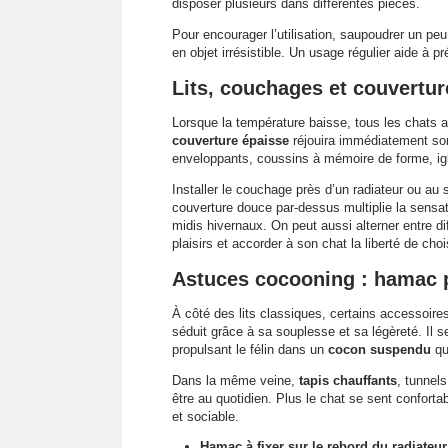
disposer plusieurs dans différentes pièces.
Pour encourager l’utilisation, saupoudrer un peu
en objet irrésistible. Un usage régulier aide à 
Lits, couchages et couvertu
Lorsque la température baisse, tous les chats 
couverture épaisse
réjouira immédiatement son 
enveloppants, coussins à mémoire de forme, ig
Installer le couchage près d’un radiateur ou au 
couverture douce par-dessus multiplie la sensat
midis hivernaux. On peut aussi alterner entre dif
plaisirs et accorder à son chat la liberté de chois
Astuces cocooning : hamac p
À côté des lits classiques, certains accessoires
séduit grâce à sa souplesse et sa légèreté. Il s
propulsant le félin dans un
cocon suspendu
qu
Dans la même veine,
tapis chauffants
, tunnel
être au quotidien. Plus le chat se sent confort
et sociable.
Hamac à fixer sur le rebord du radiateur