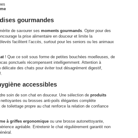
hes
rme
andises gourmandes
 mérite de savourer ses
moments gourmands
. Opter pour des
encourage la prise alimentaire en douceur et limite la
levés facilitent l’accès, surtout pour les seniors ou les animaux
at
! Que ce soit sous forme de petites bouchées moelleuses, de
ncas ponctuels récompensent intelligemment. Attention à
n délicate des chats pour éviter tout désagrément digestif,
!.
’hygiène accessibles
dre soin de son chat en douceur. Une sélection de
produits
 nettoyantes ou brosses anti-poils élégantes complète
de toilettage propre au chat renforce la relation de confiance
ime à griffes ergonomique
ou une brosse autonettoyante,
xpérience agréable. Entretenir le chat régulièrement garantit non
énéral.