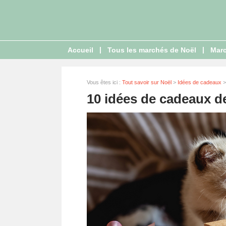
|
|
Accueil
Tous les marchés de Noël
Marc
Vous êtes ici :
Tout savoir sur Noël
>
Idées de cadeaux
>
10 idées de cadeaux de 