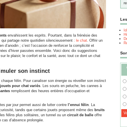
re
Les
I
Hi
ents
envahissent les esprits. Pourtant, dans la frénésie des
Dé
ui qui partage notre quotidien silencieusement :
le chat
. Offrir un
Re
ien d’anodin ; c’est l’occasion de renforcer la complicité et
rnées d’hiver passées ensemble. Voici donc dix suggestions
So
ur le plaisir, le confort et la santé, avec tout ce dont un chat
imuler son instinct
chaque félin. Pour canaliser son énergie ou réveiller son instinct
jouets pour chat variés
. Les souris en peluche, les cannes à
santes
remplissent des heures entières d’occupation et
s par jour permet aussi de lutter contre
l’ennui félin
. La
 curiosité, tandis que certains jouets proposent même des
bruits
les félins plus solitaires, un tunnel ou un
circuit de balle
offre
en cas d’absence prolongée.