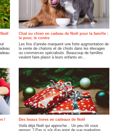
 Noël
Chat ou chien en cadeau de Noël pour la famille :
le pour, le contre
eut
Les fins d’année marquent une forte augmentation de
cadeau
la vente de chatons et de chiots dans les élevages
cadeau
ou commerces spécialisés. Beaucoup de familles
veulent faire plaisir à leurs enfants en...
n !
Des beaux livres en cadeaux de Noël
Voilà déjà Noël qui approche... Un peu tôt vous
pensez ? Pas si sûr d'un point de vue marketing