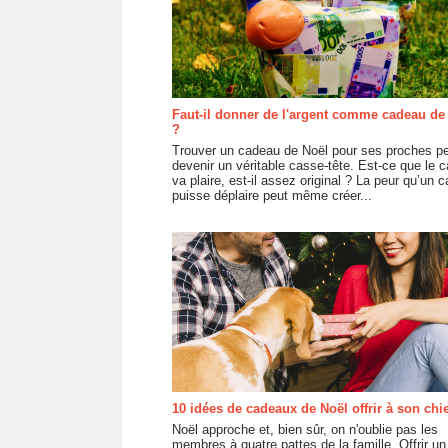
Faut-il donner de l'argent comme cadeau de
?
Trouver un cadeau de Noël pour ses proches p
devenir un véritable casse-tête. Est-ce que le 
va plaire, est-il assez original ? La peur qu’un 
puisse déplaire peut même créer...
10 idées de cadeaux de Noël offrir à son chie
Noël approche et, bien sûr, on n'oublie pas les
membres à quatre pattes de la famille. Offrir un