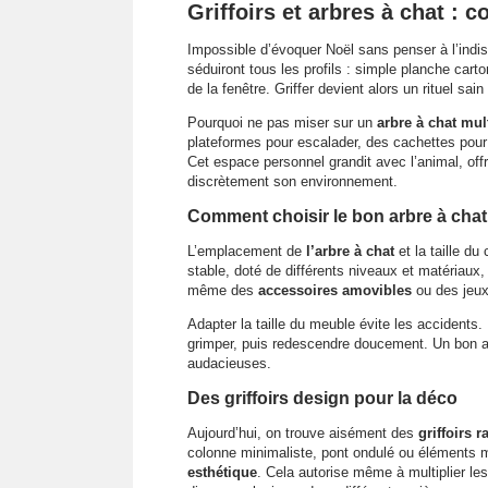
Griffoirs et arbres à chat : c
Impossible d’évoquer Noël sans penser à l’ind
séduiront tous les profils : simple planche cart
de la fenêtre. Griffer devient alors un rituel sai
Pourquoi ne pas miser sur un
arbre à chat mul
plateformes pour escalader, des cachettes pour 
Cet espace personnel grandit avec l’animal, off
discrètement son environnement.
Comment choisir le bon arbre à chat
L’emplacement de
l’arbre à chat
et la taille du
stable, doté de différents niveaux et matériaux,
même des
accessoires amovibles
ou des jeu
Adapter la taille du meuble évite les accidents.
grimper, puis redescendre doucement. Un bon ar
audacieuses.
Des griffoirs design pour la déco
Aujourd’hui, on trouve aisément des
griffoirs r
colonne minimaliste, pont ondulé ou éléments 
esthétique
. Cela autorise même à multiplier les