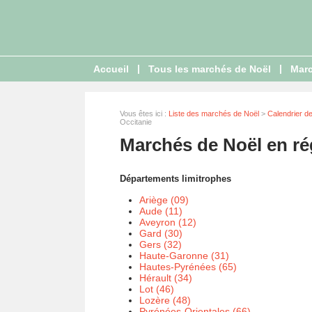
|
|
Accueil
Tous les marchés de Noël
Marc
Vous êtes ici :
Liste des marchés de Noël
>
Calendrier d
Occitanie
Marchés de Noël en ré
Départements limitrophes
Ariège (09)
Aude (11)
Aveyron (12)
Gard (30)
Gers (32)
Haute-Garonne (31)
Hautes-Pyrénées (65)
Hérault (34)
Lot (46)
Lozère (48)
Pyrénées-Orientales (66)