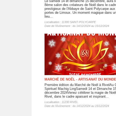
Le samedi 14 et dimanche 15 décembre, aura li
8ème salon des créateurs de Noël dans le cadr
prestigieux de l'Abbaye de Saint Polycarpe aux
portes de Limoux. Un moment magique dans u
lieu...
Localisation : 11300 SAINT-POLYCARPE
Date de l'évènement : du 14/12/2024 au 15/12/2024
MARCHÉ DE NOËL - ARTISANAT DU MOND
Première édition du Marché de Noël à RivelAu 
Spirituel Machig LingSamedi 14 et Dimanche 1
décembre 2024Venez célébrer la magie de Noël
Rivel, dans le cadre apaisant et inspirant...
Localisation : 11230 RIVEL
Date de l'évènement : du 14/12/2024 au 15/12/2024