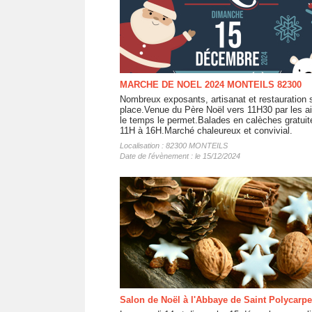
MARCHE DE NOEL 2024 MONTEILS 82300
Nombreux exposants, artisanat et restauration 
place.Venue du Père Noël vers 11H30 par les ai
le temps le permet.Balades en calèches gratuit
11H à 16H.Marché chaleureux et convivial.
Localisation : 82300 MONTEILS
Date de l'évènement : le 15/12/2024
Salon de Noël à l'Abbaye de Saint Polycarpe