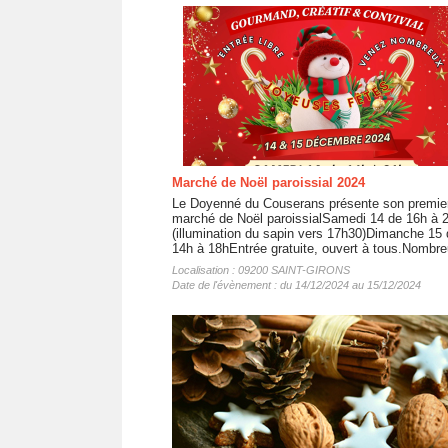
Marché de Noël paroissial 2024
Le Doyenné du Couserans présente son premie
marché de Noël paroissialSamedi 14 de 16h à 
(illumination du sapin vers 17h30)Dimanche 15 
14h à 18hEntrée gratuite, ouvert à tous.Nombre
Localisation : 09200 SAINT-GIRONS
Date de l'évènement : du 14/12/2024 au 15/12/2024