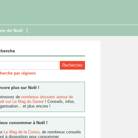
|
ers de Noël
cherche
herche par régions
ncore plus sur Noël !
etrouvez de
nombreux dossiers autour de
oël sur Le Mag du Senior
! Conseils, infos,
ganisation... et plus encore !
ieux consommer à Noël !
ur
Le Mag de la Conso
, de nombreux conseils
ont à disposition pour consommer