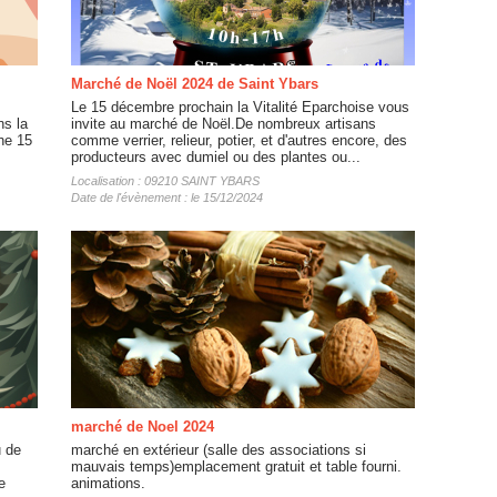
Marché de Noël 2024 de Saint Ybars
Le 15 décembre prochain la Vitalité Eparchoise vous
ns la
invite au marché de Noël.De nombreux artisans
he 15
comme verrier, relieur, potier, et d'autres encore, des
producteurs avec dumiel ou des plantes ou...
Localisation : 09210 SAINT YBARS
Date de l'évènement : le 15/12/2024
marché de Noel 2024
u de
marché en extérieur (salle des associations si
mauvais temps)emplacement gratuit et table fourni.
e
animations.