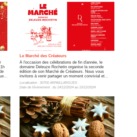
Le Marché des Créateurs
r
À l'occasion des célébrations de fin d'année, le
21h
domaine Deleuze Rochetin organise la seconde
de
édition de son Marché de Créateurs. Nous vous
ux...
invitons à venir partager un moment convivial et...
Localisation : 30700 ARPAILLARGUES
Date de l'évènement : du 14/12/2024 au 15/12/2024