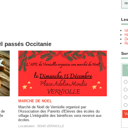
re
Les
I
Hi
Dé
l passés Occitanie
Re
So
MARCHE DE NOEL
Marché de Noël de Verniolle organisé par
 de
l'Association des Parents d'Elèves des écoles du
le
village.L'intégralité des bénéfices sera reversé aux
écoles.
Localisation : 09340 VERNIOLLE