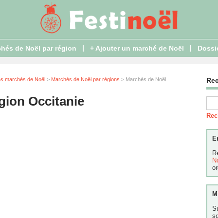
|
|
hés de Noël par région
+ Ajouter un marché de Noël
Dossi
es marchés de Noël
>
Marchés de Noël par régions
> Marchés de Noël
Re
gion Occitanie
Rec
E
R
N
or
M
S
s