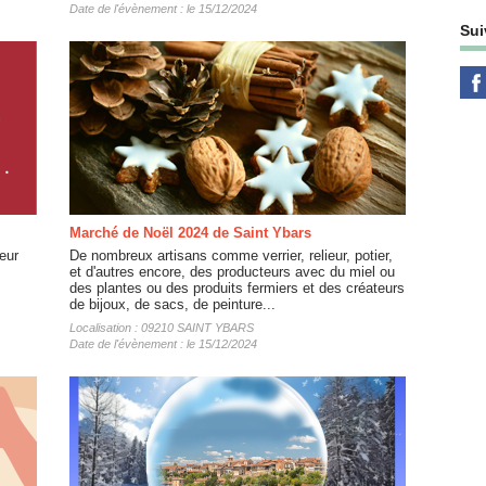
Date de l'évènement : le 15/12/2024
Sui
Marché de Noël 2024 de Saint Ybars
eur
De nombreux artisans comme verrier, relieur, potier,
et d'autres encore, des producteurs avec du miel ou
des plantes ou des produits fermiers et des créateurs
de bijoux, de sacs, de peinture...
Localisation : 09210 SAINT YBARS
Date de l'évènement : le 15/12/2024