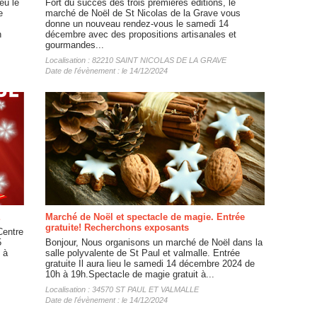
eu le
Fort du succès des trois premières éditions, le
e
marché de Noël de St Nicolas de la Grave vous
donne un nouveau rendez-vous le samedi 14
n
décembre avec des propositions artisanales et
gourmandes...
Localisation : 82210 SAINT NICOLAS DE LA GRAVE
Date de l'évènement : le 14/12/2024
E
Marché de Noël et spectacle de magie. Entrée
gratuite! Recherchons exposants
Centre
5
Bonjour, Nous organisons un marché de Noël dans la
 à
salle polyvalente de St Paul et valmalle. Entrée
gratuite Il aura lieu le samedi 14 décembre 2024 de
10h à 19h.Spectacle de magie gratuit à...
Localisation : 34570 ST PAUL ET VALMALLE
Date de l'évènement : le 14/12/2024