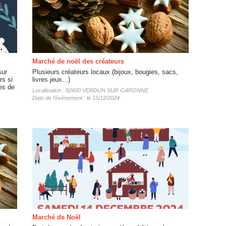
Marché de noël des créateurs
sur
Plusieurs créateurs locaux (bijoux, bougies, sacs,
rs si
livres jeux...)
es de
Localisation : 82600 VERDUN SUR GARONNE
Date de l'évènement : le 15/12/2024
Marché de Noël