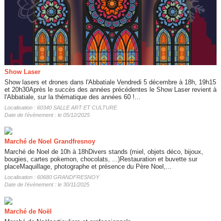
Show Laser
Show lasers et drones dans l'Abbatiale Vendredi 5 décembre à 18h, 19h15
et 20h30Après le succès des années précédentes le Show Laser revient à
l'Abbatiale, sur la thématique des années 60 !...
Localisation : 60340 SALLE ART ET CULTURE
Date de l'évènement : le 05/12/2025
Marché de Noel Grandfresnoy
Marché de Noel de 10h à 18hDivers stands (miel, objets déco, bijoux,
bougies, cartes pokemon, chocolats, ...)Restauration et buvette sur
placeMaquillage, photographe et présence du Père Noel,...
Localisation : 60680 GRANDFRESNOY
Date de l'évènement : le 30/11/2025
Marché de Noël