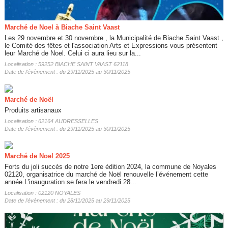
Marché de Noel à Biache Saint Vaast
Les 29 novembre et 30 novembre , la Municipalité de Biache Saint Vaast ,
le Comité des fêtes et l'association Arts et Expressions vous présentent
leur Marché de Noel. Celui ci aura lieu sur la...
Localisation : 59252 BIACHE SAINT VAAST 62118
Date de l'évènement : du 29/11/2025 au 30/11/2025
Marché de Noël
Produits artisanaux
Localisation : 62164 AUDRESSELLES
Date de l'évènement : du 29/11/2025 au 30/11/2025
Marché de Noel 2025
Forts du joli succès de notre 1ere édition 2024, la commune de Noyales
02120, organisatrice du marché de Noël renouvelle l’événement cette
année.L’inauguration se fera le vendredi 28...
Localisation : 02120 NOYALES
Date de l'évènement : du 28/11/2025 au 29/11/2025