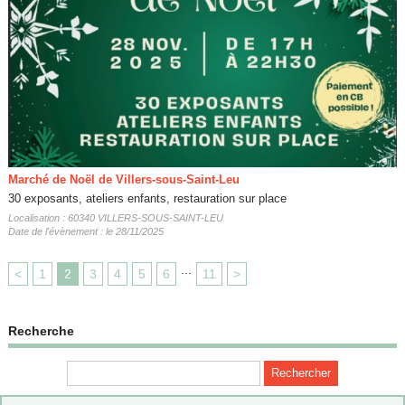
Marché de Noël de Villers-sous-Saint-Leu
30 exposants, ateliers enfants, restauration sur place
Localisation : 60340 VILLERS-SOUS-SAINT-LEU
Date de l'évènement : le 28/11/2025
...
<
1
2
3
4
5
6
11
>
Recherche