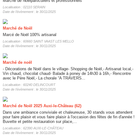
Marché de Noëlparticuliers et professionnels
Localisation : 02110 SERAIN
Date de l'évènement : le 30/11/2025
Marché de Noël
Marcé de Noël 100% artisanal
Localisation : 60660 SAINT VAAST LES MELLO
Date de l'évènement : le 30/11/2025
Marché de noël
- Décorations de Noël dans le village- Shopping de Noël,- Artisanat local,-
Vin chaud, chocolat chaud- Balade à poney de 14h30 à 16h,- Rencontre
avec le Père Noël,- La chorale “A TRAVERS...
Localisation : 60240 DELINCOURT
Date de l'évènement : le 30/11/2025
Marché de Noël 2025 Auxi-le-Château (62)
Dans une ambiance conviviale et chaleureuse, 30 stands vous attendent
pour faire plaisir et vous faire plaisir à l'occasion des fêtes de fin d'année !
Buvette et petite restauration sur place,...
Localisation : 62390 AUXI-LE-CHÂTEAU
Date de l'évènement : le 30/11/2025