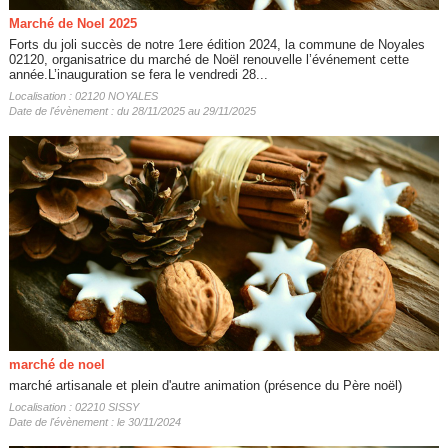
Marché de Noel 2025
Forts du joli succès de notre 1ere édition 2024, la commune de Noyales
02120, organisatrice du marché de Noël renouvelle l’événement cette
année.L’inauguration se fera le vendredi 28...
Localisation : 02120 NOYALES
Date de l'évènement : du 28/11/2025 au 29/11/2025
marché de noel
marché artisanale et plein d'autre animation (présence du Père noël)
Localisation : 02210 SISSY
Date de l'évènement : le 30/11/2024