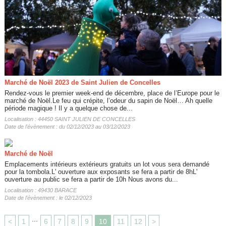
Marché de Noël 2023 de Saint Julien de Concelles
Rendez-vous le premier week-end de décembre, place de l’Europe pour le
marché de Noël.Le feu qui crépite, l’odeur du sapin de Noël… Ah quelle
période magique ! Il y a quelque chose de...
Localisation : 44450 SAINT JULIEN DE CONCELLES
Date de l'évènement : du 02/12/2023 au 03/12/2023
Marché de Noël
Emplacements intérieurs extérieurs gratuits un lot vous sera demandé
pour la tombola.L' ouverture aux exposants se fera a partir de 8hL'
ouverture au public se fera a partir de 10h Nous avons du...
Localisation : 49430 BARACE
Date de l'évènement : le 02/12/2023
...
<
1
6
7
8
9
10
11
12
>