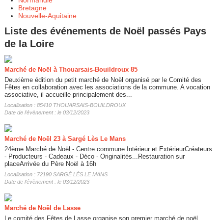
Bretagne
Nouvelle-Aquitaine
Liste des événements de Noël passés Pays
de la Loire
Marché de Noël à Thouarsais-Bouildroux 85
Deuxième édition du petit marché de Noël organisé par le Comité des
Fêtes en collaboration avec les associations de la commune. A vocation
associative, il accueille principalement des...
Localisation : 85410 THOUARSAIS-BOUILDROUX
Date de l'évènement : le 03/12/2023
Marché de Noël 23 à Sargé Lès Le Mans
24ème Marché de Noël - Centre commune Intérieur et ExtérieurCréateurs
- Producteurs - Cadeaux - Déco - Originalités...Restauration sur
placeArrivée du Père Noël à 16h
Localisation : 72190 SARGÉ LÈS LE MANS
Date de l'évènement : le 03/12/2023
Marché de Noël de Lasse
Le comité des Fêtes de Lasse organise son premier marché de noël