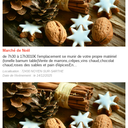
Marché de Noël
de 7h30 à 17h3010€ l'emplacement se munir de votre propre matériel
(tonelle barnum table)Vente de marrons,crêpes,vins chaud,chocolat
chaud,roses des sables et pain d'épicesEn...
Localisation : 72430 NOYEN-SUR-SARTHE
Date de l'évènement : le 14/12/2025