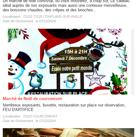
Un marché de noël convivial, où vous trouverez, à coup sûr, LE cadeau
idéal auprès de nos exposants mais aussi une conteuse merveilleuse,
des boissons chaudes, des crêpes et des brioches...
Localisation : 72120 72120 CONFLANS-SUR-ANILLE
Date de l'évènement : le 07/12/2024
Marché de Noël de courcemont
Nombreux exposants, buvette, restauration sur place sur réservation,
FEU D'ARTIFICE
Localisation : 72110 COURCEMONT
Date de l'évènement : le 07/12/2024