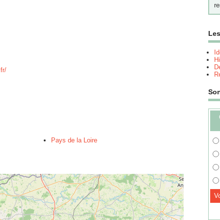
re
Les
I
Hi
Dé
fr/
Re
So
Pays de la Loire