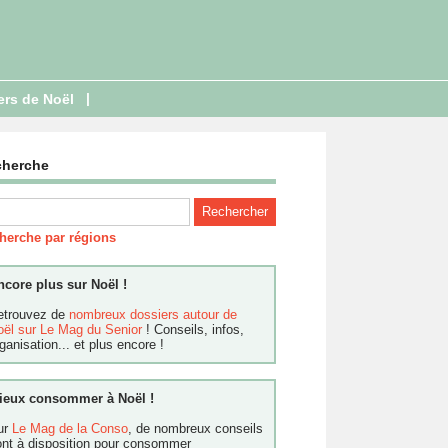
|
ers de Noël
cherche
herche par régions
ncore plus sur Noël !
etrouvez de
nombreux dossiers autour de
oël sur Le Mag du Senior
! Conseils, infos,
ganisation... et plus encore !
ieux consommer à Noël !
ur
Le Mag de la Conso
, de nombreux conseils
ont à disposition pour consommer