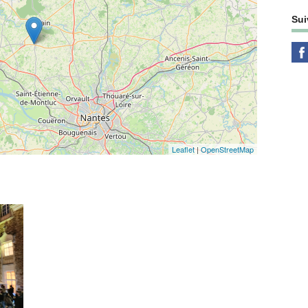
Sui
Leaflet
|
OpenStreetMap