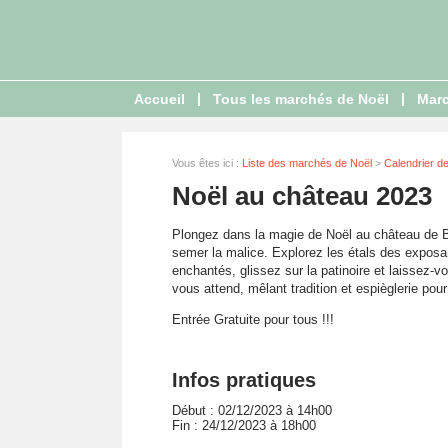
|
|
Accueil
Tous les marchés de Noël
Marc
Vous êtes ici :
Liste des marchés de Noël
>
Calendrier d
Noël au château 2023
Plongez dans la magie de Noël au château de Bla
semer la malice. Explorez les étals des exposant
enchantés, glissez sur la patinoire et laissez-
vous attend, mêlant tradition et espièglerie pou
Entrée Gratuite pour tous !!!
Infos pratiques
Début : 02/12/2023 à 14h00
Fin : 24/12/2023 à 18h00