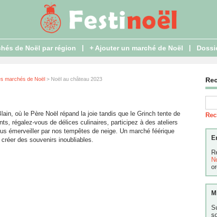
|
|
hés de Noël par région
+ Ajouter un marché de Noël
Dossi
es marchés de Noël
> Noël au château 2023
Re
in, où le Père Noël répand la joie tandis que le Grinch tente de
Rec
s, régalez-vous de délices culinaires, participez à des ateliers
vous émerveiller par nos tempêtes de neige. Un marché féérique
E
r créer des souvenirs inoubliables.
R
N
or
M
S
s