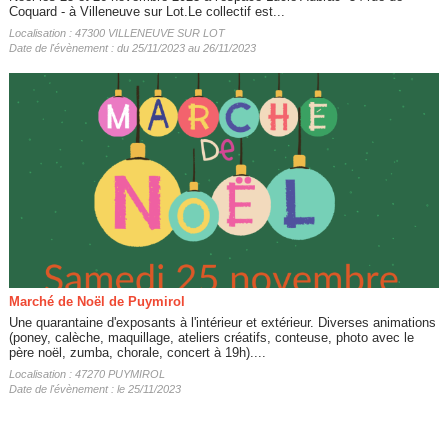
Coquard - à Villeneuve sur Lot.Le collectif est...
Localisation : 47300 VILLENEUVE SUR LOT
Date de l'évènement : du 25/11/2023 au 26/11/2023
Marché de Noël de Puymirol
Une quarantaine d'exposants à l'intérieur et extérieur. Diverses animations
(poney, calèche, maquillage, ateliers créatifs, conteuse, photo avec le
père noël, zumba, chorale, concert à 19h)....
Localisation : 47270 PUYMIROL
Date de l'évènement : le 25/11/2023