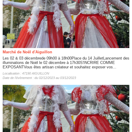
Marché de Noël d'Aiguillon
Les 02 & 03 décembrede 09h00 à 18h00Place du 14 JuilletLancement des
illuminations de Noël le 02 décembre à 17h30S'INCRIRE COMME
EXPOSANTVous êtes artisan créateur et souhaitez exposer vos...
Localisation : 47190 AIGUILLON
Date de l'évènement : du 02/12/2023 au 03/12/2023