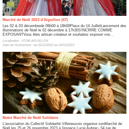
Marché de Noël 2023 d'Aiguillon (47)
Les 02 & 03 décembrede 09h00 à 18h00Place du 14 JuilletLancement des
illuminations de Noël le 02 décembre à 17h30S'INCRIRE COMME
EXPOSANTVous êtes artisan créateur et souhaitez exposer vos...
Localisation : 47190 AIGUILLON
Date de l'évènement : du 02/12/2023 au 03/12/2023
Notre Marché de Noël Solidaire
L'association du Collectif Solidarité Villeneuvois organise sonMarché de
Noël les 25 et 26 novembre 2023 à l'espace Lucie Aubrac- 54 rue de