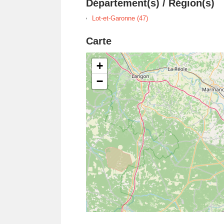
Département(s) / Région(s)
Lot-et-Garonne (47)
Carte
+
−