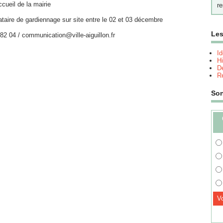
ccueil de la mairie
re
stataire de gardiennage sur site entre le 02 et 03 décembre
Les
 82 04 / communication@ville-aiguillon.fr
I
Hi
Dé
Re
So