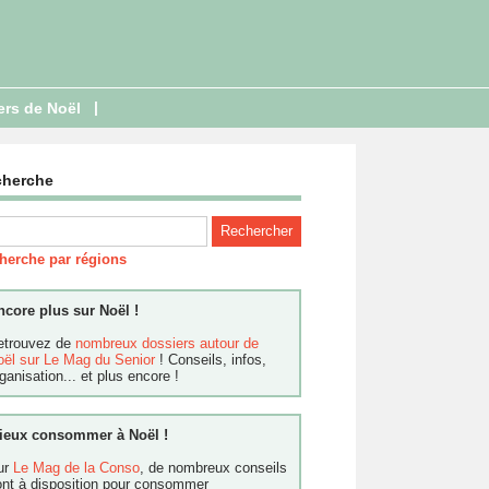
|
ers de Noël
cherche
herche par régions
ncore plus sur Noël !
etrouvez de
nombreux dossiers autour de
oël sur Le Mag du Senior
! Conseils, infos,
ganisation... et plus encore !
ieux consommer à Noël !
ur
Le Mag de la Conso
, de nombreux conseils
ont à disposition pour consommer