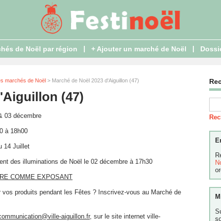
|
|
hés de Noël par région
+ Ajouter un marché de Noël
Dossi
es marchés de Noël
> Marché de Noël 2023 d'Aiguillon (47)
Re
Aiguillon (47)
& 03 décembre
Rec
0 à 18h00
E
 14 Juillet
R
nt des illuminations de Noël le 02 décembre à 17h30
N
or
RIRE COMME EXPOSANT
r vos produits pendant les Fêtes ? Inscrivez-vous au Marché de
M
S
communication@ville-aiguillon.fr
, sur le site internet ville-
s