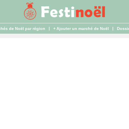
|
|
hés de Noël par région
+ Ajouter un marché de Noël
Dossi