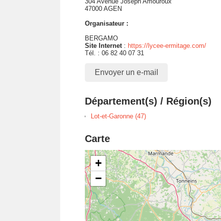
304 Avenue Joseph Amouroux
47000 AGEN
Organisateur :
BERGAMO
Site Internet
:
https://lycee-ermitage.com/
Tél. : 06 82 40 07 31
Envoyer un e-mail
Département(s) / Région(s)
Lot-et-Garonne (47)
Carte
+
−