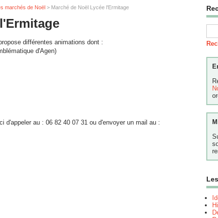
es marchés de Noël
> Marché de Noël Lycée l'Ermitage
Re
l'Ermitage
propose différentes animations dont :
Rec
emblématique d'Agen)
E
R
N
or
M
i d'appeler au : 06 82 40 07 31 ou d'envoyer un mail au :
S
s
re
Les
I
Hi
Dé