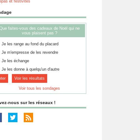
pas et festivités
ndage
Que faites-vous des cadeaux de Noël qui ne
vous plaisent pas ?
Je les range au fond du placard
Je m'empresse de les revendre
Je les échange
Je les donne à quelqu'un d'autre
Voir les résultats
Voir tous les sondages
vez-nous sur les réseaux !