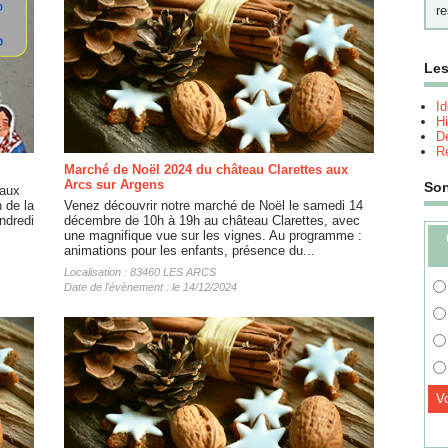
re
Les
I
Hi
Dé
Re
Marché de Noël 2024 du château Clarettes aux
Arcs sur Argens
So
 aux
 de la
Venez découvrir notre marché de Noël le samedi 14
endredi
décembre de 10h à 19h au château Clarettes, avec
une magnifique vue sur les vignes. Au programme :
animations pour les enfants, présence du...
Localisation : 83460 LES ARCS
Date de l'évènement : le 14/12/2024