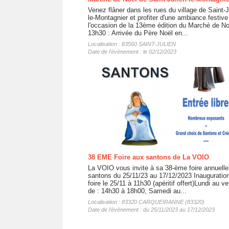
Venez flâner dans les rues du village de Saint-J
le-Montagnier et profiter d'une ambiance festive
l'occasion de la 13ème édition du Marché de No
13h30 : Arrivée du Père Noël en...
Localisation : 83560 SAINT-JULIEN
Date de l'évènement : le 02/12/2023
38 EME Foire aux santons de La VOIO
La VOIO vous invite à sa 38-ème foire annuelle
santons du 25/11/23 au 17/12/2023 Inauguration
foire le 25/11 à 11h30 (apéritif offert)Lundi au v
de : 14h30 à 18h00, Samedi au...
Localisation : 83320 CARQUEIRANNE (83320)
Date de l'évènement : du 25/11/2023 au 17/12/2023