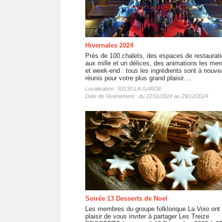
Hivernales 2024
Près de 100 chalets, des espaces de restaurati
aux mille et un délices, des animations les mer
et week-end : tous les ingrédients sont à nouv
réunis pour votre plus grand plaisir....
Localisation : 83130 LA GARDE
Date de l'évènement : du 22/11/2024 au 29/12/2024
Soirée 13 Desserts de Noel
Les membres du groupe folklorique La Voio ont 
plaisir de vous inviter à partager Les Treize