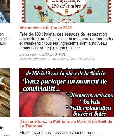
Hivernales de la Garde 2024
on
Près de 100 chalets, des espaces de restauration
credis
aux mille et un délices, des animations les mercredis
eaux
et week-end : tous les ingrédients sont à nouveau
réunis pour votre plus grand plaisir.
Localisation : 83130 LA GARDE
Date de l'évènement : du 22/11/2024 au 29/12/2024
Il est une fois...la Patinoire au Marché de Noël de
Le Thoronet
le
Plusieurs artisans...des associations...des