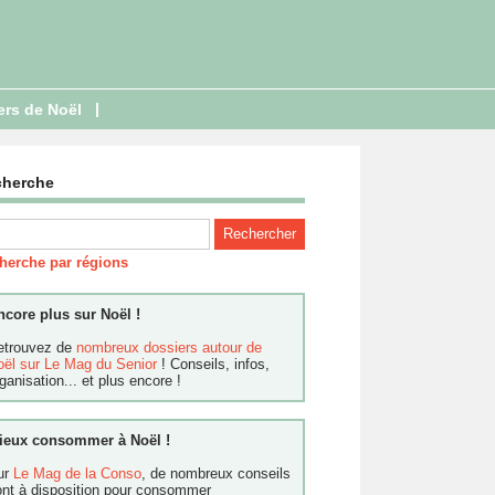
|
ers de Noël
cherche
herche par régions
ncore plus sur Noël !
etrouvez de
nombreux dossiers autour de
oël sur Le Mag du Senior
! Conseils, infos,
ganisation... et plus encore !
ieux consommer à Noël !
ur
Le Mag de la Conso
, de nombreux conseils
ont à disposition pour consommer