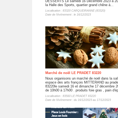
DESSERTS Le samedi 16 Décembre 2023 à 20
la Halle des Sports, quartier grand chêne à...
Localisation : 83320 CARQUEIRANNE (83320)
Date de l'évènement : le 16/12/2023
Marché de noël LE PRADET 83220
Nous organisons un marché de noël dans la sal
espace des arts françois MITTERAND au prade
83220le samedi 16 et dimanche 17 décembre 2
de 10h00 à 17h00 . produits foie gras , pain d'ép
Localisation : 83560 LE PRADET 83220
Date de l'évènement : du 16/12/2023 au 17/12/2023