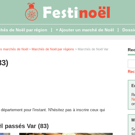
|
|
hés de Noël par région
+ Ajouter un marché de Noël
Dossi
es marchés de Noël
>
Marchés de Noël par régions
> Marchés de Noël Var
Re
83)
Rec
E
R
N
or
épartement pour l'instant. N'hésitez pas à inscrire ceux qui
M
l passés Var (83)
S
s