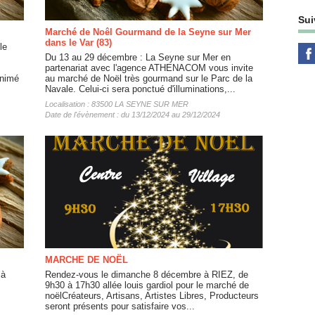
Sui
Marché de Noêl Gourmand de la Seyne sur Mer
dans le Var (83)
le
Du 13 au 29 décembre : La Seyne sur Mer en
partenariat avec l'agence ATHENACOM vous invite
animé
au marché de Noël très gourmand sur le Parc de la
Navale. Celui-ci sera ponctué d'illuminations,...
Localisation : 83500 LA SEYNE SUR MER
Date de l'évènement : du 13/12/2024 au 29/12/2024
MARCHE DE NOËL
 à
Rendez-vous le dimanche 8 décembre à RIEZ, de
9h30 à 17h30 allée louis gardiol pour le marché de
noëlCréateurs, Artisans, Artistes Libres, Producteurs
seront présents pour satisfaire vos...