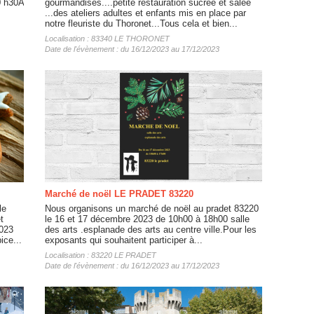
 h30A
gourmandises....petite restauration sucrée et salée
...des ateliers adultes et enfants mis en place par
notre fleuriste du Thoronet...Tous cela et bien...
Localisation : 83340 LE THORONET
Date de l'évènement : du 16/12/2023 au 17/12/2023
Marché de noël LE PRADET 83220
le
Nous organisons un marché de noël au pradet 83220
t
le 16 et 17 décembre 2023 de 10h00 à 18h00 salle
023
des arts .esplanade des arts au centre ville.Pour les
ice...
exposants qui souhaitent participer à...
Localisation : 83220 LE PRADET
Date de l'évènement : du 16/12/2023 au 17/12/2023