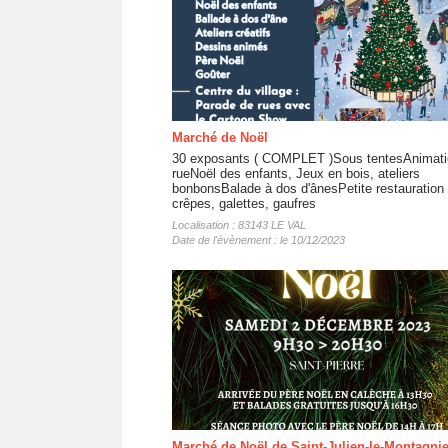
Marché de Noël
30 exposants ( COMPLET )Sous tentesAnimati
rueNoël des enfants, Jeux en bois, ateliers
bonbonsBalade à dos d'ânesPetite restauration 
crêpes, galettes, gaufres
Localisation : 83143 LE VAL
Date de l'évènement : le 10/12/2023
Marché de Noël de Saint-Julien-le-Montagnie