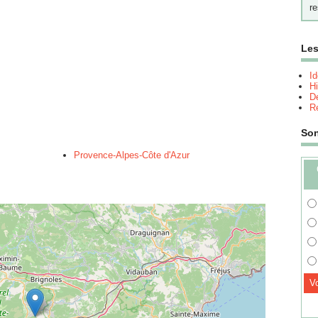
re
Les
I
Hi
Dé
Re
So
Provence-Alpes-Côte d'Azur