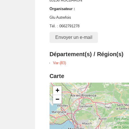
83136 ROCBARON
Organisateur :
Glu Autrefois
Tél. : 0662791278
Envoyer un e-mail
Département(s) / Région(s)
Var (83)
Carte
+
−