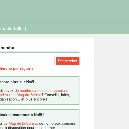
|
ers de Noël
cherche
herche par régions
ncore plus sur Noël !
etrouvez de
nombreux dossiers autour de
oël sur Le Mag du Senior
! Conseils, infos,
ganisation... et plus encore !
ieux consommer à Noël !
ur
Le Mag de la Conso
, de nombreux conseils
ont à disposition pour consommer