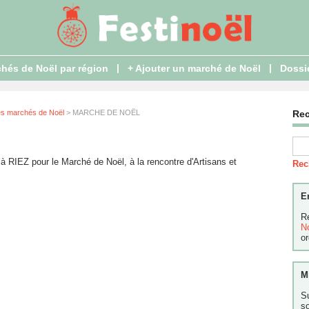
|
|
hés de Noël par région
+ Ajouter un marché de Noël
Dossi
es marchés de Noël
> MARCHE DE NOËL
Re
 RIEZ pour le Marché de Noël, à la rencontre d'Artisans et
Rec
E
R
N
or
M
S
s