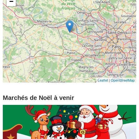
−
Leaflet
|
OpenStreetMap
Marchés de Noël à venir