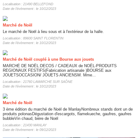
Localisation : 21490 BELLEFOND
Date de l'évènement : le 10/12/2023
Marché de Noël
Le marché de Noël à lieu sous et à l'extérieur de la halle.
Localisation : 89600 SAINT FLORENTIN
Date de l'évènement : le 10/12/2023
Marché de Noël couplé à une Bourse aux jouets
MARCHÉ DE NOËL:DECOS / CADEAUX de NOËL-PRODUITS
REGIONAUX FESTIFS(Fabrication artisanale )BOURSE aux
JOUETSOCCASION/ JOUETS ANCIENSM. Mme...
Localisation : 21760 LAMARCHE SUR SAÔNE
Date de l'évènement : le 10/12/2023
Marché de Noël
3 ème édition du marché de Noël de ManlayNombreux stands dont un de
produits polonasDégustation d'escargots, flamekueche, gaufres, gaufres
bubbleVin chaud, bière de Noël
Localisation : 21430 MANLAY
Date de l'évènement : le 09/12/2023