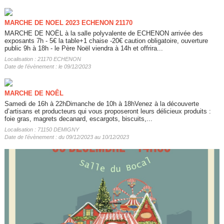
MARCHE DE NOEL 2023 ECHENON 21170
MARCHE DE NOËL à la salle polyvalente de ECHENON arrivée des
exposants 7h - 5€ la table+1 chaise -20€ caution obligatoire, ouverture
public 9h à 18h - le Père Noël viendra à 14h et offrira...
Localisation : 21170 ECHENON
Date de l'évènement : le 09/12/2023
MARCHE DE NOÊL
Samedi de 16h à 22hDimanche de 10h à 18hVenez à la découverte
d’artisans et producteurs qui vous proposeront leurs délicieux produits :
foie gras, magrets decanard, escargots, biscuits,...
Localisation : 71150 DEMIGNY
Date de l'évènement : du 09/12/2023 au 10/12/2023