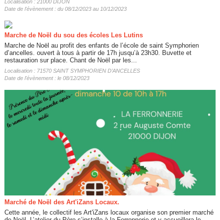
Localisation : 21000 DIJON
Date de l'évènement : du 08/12/2023 au 10/12/2023
Marche de Noël du sou des écoles Les Lutins
Marche de Noël au profit des enfants de l’école de saint Symphorien
d’ancelles. ouvert à tous à partir de 17h jusqu’à 23h30. Buvette et
restauration sur place. Chant de Noël par les...
Localisation : 71570 SAINT SYMPHORIEN D’ANCELLES
Date de l'évènement : le 08/12/2023
Marché de Noël des Art'iZans Locaux.
Cette année, le collectif les Art'iZans locaux organise son premier marché
de Noël. L’atelier du Père s’installe à la Ferronnerie et y accueillera le