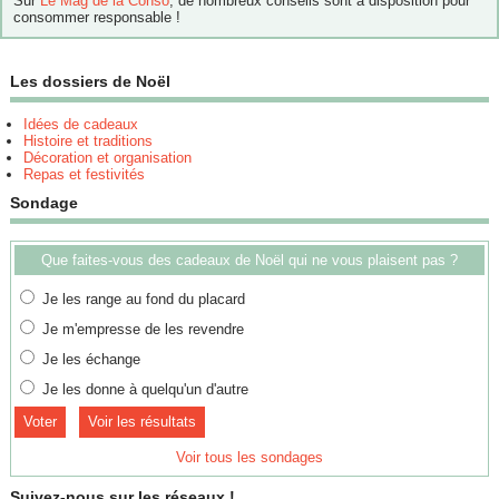
Sur
Le Mag de la Conso
, de nombreux conseils sont à disposition pour
consommer responsable !
Les dossiers de Noël
Idées de cadeaux
Histoire et traditions
Décoration et organisation
Repas et festivités
Sondage
Que faites-vous des cadeaux de Noël qui ne vous plaisent pas ?
Je les range au fond du placard
Je m'empresse de les revendre
Je les échange
Je les donne à quelqu'un d'autre
Voir les résultats
Voir tous les sondages
Suivez-nous sur les réseaux !