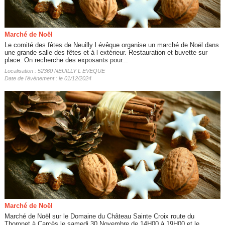
Marché de Noël
Le comité des fêtes de Neuilly l évêque organise un marché de Noël dans
une grande salle des fêtes et à l extérieur. Restauration et buvette sur
place. On recherche des exposants pour...
Localisation : 52360 NEUILLY L EVEQUE
Date de l'évènement : le 01/12/2024
Marché de Noël
Marché de Noël sur le Domaine du Château Sainte Croix route du
Thoronet à Carcès le samedi 30 Novembre de 14H00 à 19H00 et le