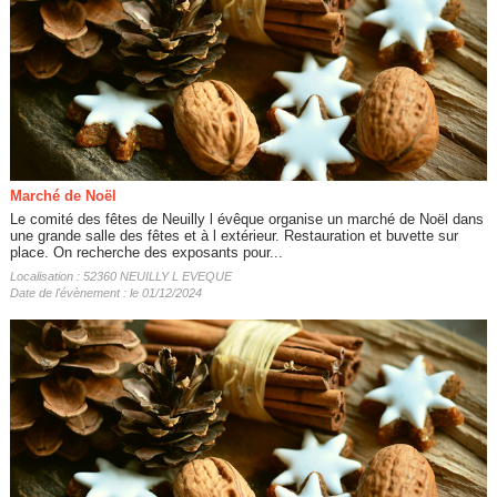
Marché de Noël
Le comité des fêtes de Neuilly l évêque organise un marché de Noël dans
une grande salle des fêtes et à l extérieur. Restauration et buvette sur
place. On recherche des exposants pour...
Localisation : 52360 NEUILLY L EVEQUE
Date de l'évènement : le 01/12/2024