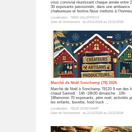
vous convivial réunissant chaque année entre 2
30 exposants passionnés, dans une ambiance
chaleureuse et festive.Nous mettons à l’honneur
Localisation : 78450 VILLEPREUX
Date de l'évènement : du 20/11/2026 au 21/11/2026
Marché de Noël Sonchamp (78) 2026
Marché de Noël à Sonchamp 78120 9 rue des f
chaud Samedi : 14h -18h30 dimanche : 10h-
18henviron 70 exposants, père noel, activités p
les enfants, buvette, food truck …
Localisation : 78120 SONCHAMP
Date de l'évènement : du 21/11/2026 au 22/11/2026