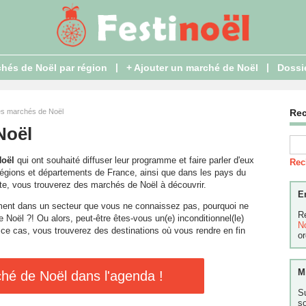
|
|
hés de Noël par région
+ Ajouter un marché de Noël
Dossi
es marchés de Noël
Re
Noël
Noël
qui ont souhaité diffuser leur programme et faire parler d'eux
Rec
égions et départements de France, ainsi que dans les pays du
rte, vous trouverez des marchés de Noël à découvrir.
E
ent dans un secteur que vous ne connaissez pas, pourquoi ne
R
e Noël ?! Ou alors, peut-être êtes-vous un(e) inconditionnel(le)
N
 ce cas, vous trouverez des destinations où vous rendre en fin
or
M
hé de Noël dans l'agenda !
S
s