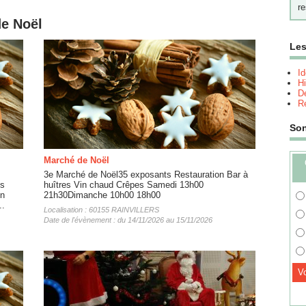
re
de Noël
Les
I
Hi
Dé
Re
So
Marché de Noël
3e Marché de Noël35 exposants Restauration Bar à
ls
huîtres Vin chaud Crêpes Samedi 13h00
on
21h30Dimanche 10h00 18h00
..
Localisation : 60155 RAINVILLERS
Date de l'évènement : du 14/11/2026 au 15/11/2026