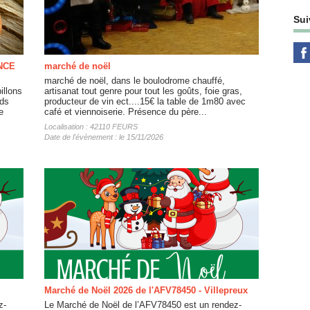
Sui
NCE
marché de noël
marché de noël, dans le boulodrome chauffé,
illons
artisanat tout genre pour tout les goûts, foie gras,
nds
producteur de vin ect....15€ la table de 1m80 avec
e
café et viennoiserie. Présence du père...
Localisation : 42110 FEURS
Date de l'évènement : le 15/11/2026
Marché de Noël 2026 de l'AFV78450 - Villepreux
z-
Le Marché de Noël de l’AFV78450 est un rendez-