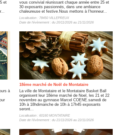
5 et
vous convivial réunissant chaque année entre 25 et
30 exposants passionnés, dans une ambiance
...
chaleureuse et festive.Nous mettons à l’honneur...
Localisation : 78450 VILLEPREUX
Date de l'évènement : du 20/11/2026 au 21/11/2026
18ème marché de Noël de Montataire
ours à
La ville de Montataire et le Montataire Basket Ball
organisent leur 18ème marché de Noel, les 21 et 22
our
novembre au gymnase Marcel COENE.samedi de
10h à 18hdimanche de 10h à 17h45 exposants
seront...
Localisation : 60160 MONTATAIRE
Date de l'évènement : du 21/11/2026 au 22/11/2026