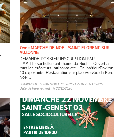
7ème MARCHE DE NOEL SAINT FLORENT SUR
AUZONNET
x
DEMANDE DOSSIER INSCRIPTION PAR
EMAILEssentiellement thème de Noêl ... Ouvert à
tous les créateurs, artisanat etc...En intérieurEnviron
40 exposants, Restauration sur placeArrivée du Père
Noel...
Localisation : 30960 SAINT FLORENT SUR AUZONNET
Date de l'évènement : le 22/11/2026