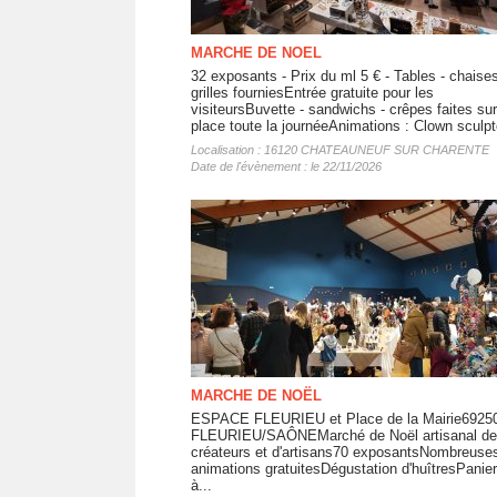
MARCHE DE NOEL
32 exposants - Prix du ml 5 € - Tables - chaises
grilles fourniesEntrée gratuite pour les
visiteursBuvette - sandwichs - crêpes faites sur
place toute la journéeAnimations : Clown sculpte
Localisation : 16120 CHATEAUNEUF SUR CHARENTE
Date de l'évènement : le 22/11/2026
MARCHE DE NOËL
ESPACE FLEURIEU et Place de la Mairie6925
FLEURIEU/SAÔNEMarché de Noël artisanal de
créateurs et d'artisans70 exposantsNombreuse
animations gratuitesDégustation d'huîtresPanier
à...