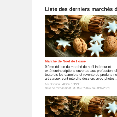
Liste des derniers marchés 
Marché de Noel de Fossé
9ième édition du marché de noël intérieur et
extérieurinscriptions ouvertes aux professionne
toutefois les camelots et revente de produits n
artisanaux sont interdits dossiers avec photos,.
Localisation : 41330 FOSSÉ
Date de l'évènement : du 07/11/2026 au 08/11/2026