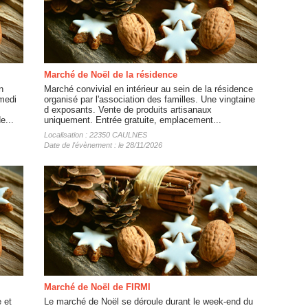
Marché de Noël de la résidence
n
Marché convivial en intérieur au sein de la résidence
medi
organisé par l'association des familles. Une vingtaine
d exposants. Vente de produits artisanaux
e...
uniquement. Entrée gratuite, emplacement...
Localisation : 22350 CAULNES
Date de l'évènement : le 28/11/2026
Marché de Noël de FIRMI
e et
Le marché de Noël se déroule durant le week-end du