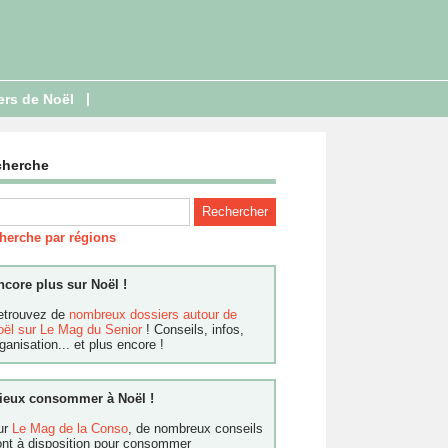
|
ers de Noël
cherche
herche par régions
ncore plus sur Noël !
etrouvez de
nombreux dossiers autour de
oël sur Le Mag du Senior
! Conseils, infos,
ganisation... et plus encore !
ieux consommer à Noël !
ur
Le Mag de la Conso
, de nombreux conseils
ont à disposition pour consommer