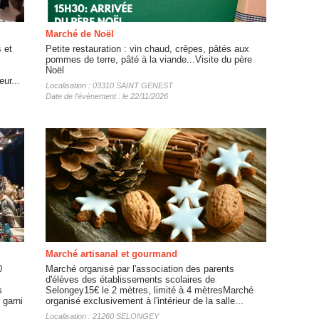
Marché de Noël
 et
Petite restauration : vin chaud, crêpes, pâtés aux
pommes de terre, pâté à la viande...Visite du père
Noël
ur...
Localisation : 03310 SAINT GENEST
Date de l'évènement : le 22/11/2026
Marché artisanal et gourmand
0
Marché organisé par l'association des parents
d'élèves des établissements scolaires de
s
Selongey15€ le 2 mètres, limité à 4 mètresMarché
 garni
organisé exclusivement à l'intérieur de la salle...
Localisation : 21260 SELONGEY