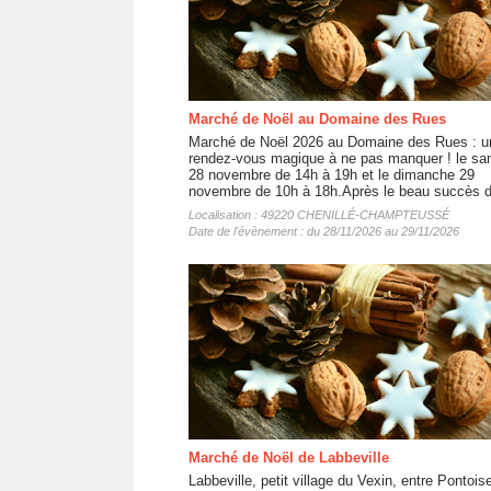
Marché de Noël au Domaine des Rues
Marché de Noël 2026 au Domaine des Rues : u
rendez-vous magique à ne pas manquer ! le sa
28 novembre de 14h à 19h et le dimanche 29
novembre de 10h à 18h.Après le beau succès d
Localisation : 49220 CHENILLÉ-CHAMPTEUSSÉ
Date de l'évènement : du 28/11/2026 au 29/11/2026
Marché de Noël de Labbeville
Labbeville, petit village du Vexin, entre Pontois