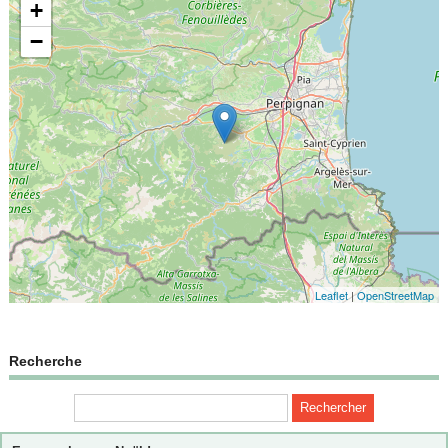
+
−
Leaflet
|
OpenStreetMap
Recherche