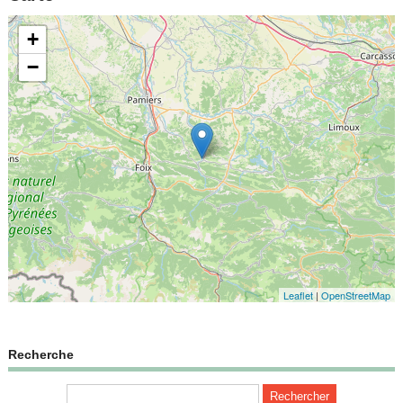
+
−
Leaflet
|
OpenStreetMap
Recherche