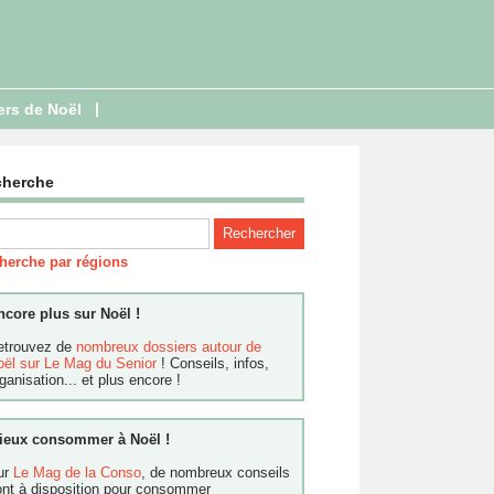
|
ers de Noël
cherche
herche par régions
ncore plus sur Noël !
etrouvez de
nombreux dossiers autour de
oël sur Le Mag du Senior
! Conseils, infos,
ganisation... et plus encore !
ieux consommer à Noël !
ur
Le Mag de la Conso
, de nombreux conseils
ont à disposition pour consommer