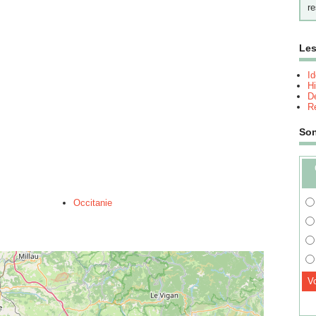
re
Les
I
Hi
Dé
Re
So
Occitanie