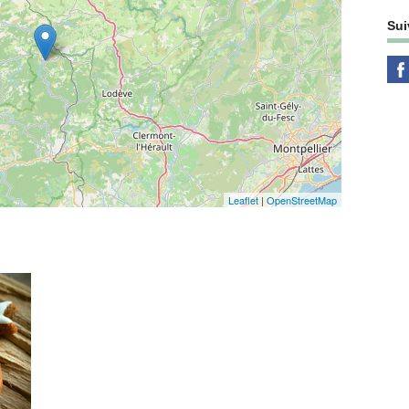
Sui
Leaflet
|
OpenStreetMap