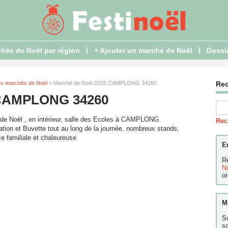
|
|
hés de Noël par région
+ Ajouter un marché de Noël
Dossi
es marchés de Noël
> Marché de Noël 2025 CAMPLONG 34260
Re
 CAMPLONG 34260
de Noël , en intérieur, salle des Ecoles à CAMPLONG.
Rec
tion et Buvette tout au long de la journée, nombreux stands,
e familiale et chaleureuse
E
R
N
or
M
S
s