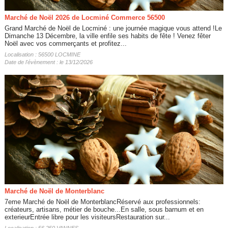
Marché de Noël 2026 de Locminé Commerce 56500
Grand Marché de Noël de Locminé : une journée magique vous attend !Le
Dimanche 13 Décembre, la ville enfile ses habits de fête ! Venez fêter
Noël avec vos commerçants et profitez...
Localisation : 56500 LOCMINE
Date de l'évènement : le 13/12/2026
Marché de Noël de Monterblanc
7eme Marché de Noël de MonterblancRéservé aux professionnels:
créateurs, artisans, métier de bouche...En salle, sous barnum et en
exterieurEntrée libre pour les visiteursRestauration sur...
Localisation : 56 250 VANNES