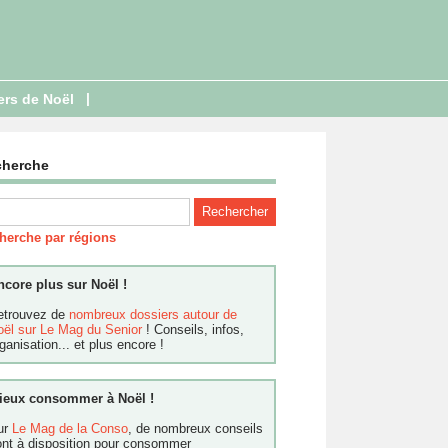
|
ers de Noël
cherche
herche par régions
ncore plus sur Noël !
etrouvez de
nombreux dossiers autour de
oël sur Le Mag du Senior
! Conseils, infos,
ganisation... et plus encore !
ieux consommer à Noël !
ur
Le Mag de la Conso
, de nombreux conseils
ont à disposition pour consommer