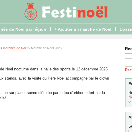
|
|
hés de Noël par région
+ Ajouter un marché de Noël
Dossi
es marchés de Noël
> Marché de Noël 2025
Re
de Noël nocturne dans la halle des sports le 12 décembre 2025.
Rec
x stands, avec la visite du Père Noël accompagné par le clown
E
tion sur place, soirée clôturée par le feu d'artifice offert par la
R
N
lité.
or
M
S
s