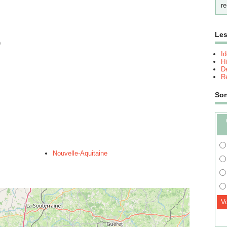
re
Les
)
I
Hi
Dé
Re
So
Nouvelle-Aquitaine