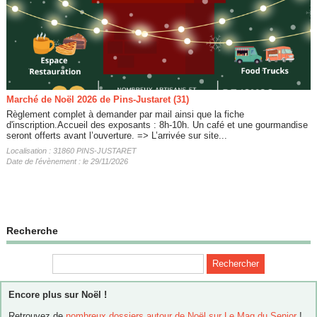
Marché de Noël 2026 de Pins-Justaret (31)
Règlement complet à demander par mail ainsi que la fiche
d'inscription.Accueil des exposants : 8h-10h. Un café et une gourmandise
seront offerts avant l’ouverture. => L’arrivée sur site...
Localisation : 31860 PINS-JUSTARET
Date de l'évènement : le 29/11/2026
Recherche
Encore plus sur Noël !
Retrouvez de
nombreux dossiers autour de Noël sur Le Mag du Senior
!