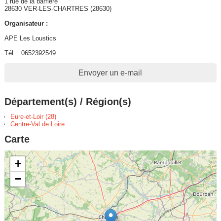
1 rue de la barrière
28630 VER-LES-CHARTRES (28630)
Organisateur :
APE Les Loustics
Tél. : 0652392549
Envoyer un e-mail
Département(s) / Région(s)
Eure-et-Loir (28)
Centre-Val de Loire
Carte
+
−