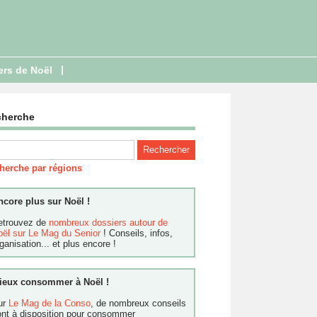
|
ers de Noël
cherche
herche par régions
ncore plus sur Noël !
etrouvez de
nombreux dossiers autour de
oël sur Le Mag du Senior
! Conseils, infos,
ganisation... et plus encore !
ieux consommer à Noël !
ur
Le Mag de la Conso
, de nombreux conseils
ont à disposition pour consommer