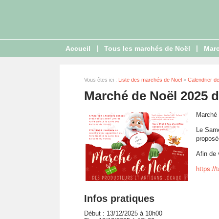
|
|
Accueil
Tous les marchés de Noël
Marc
Vous êtes ici :
Liste des marchés de Noël
>
Calendrier d
Marché de Noël 2025 d
Marché 
Le Same
proposée
Afin de 
https://
Infos pratiques
Début : 13/12/2025 à 10h00