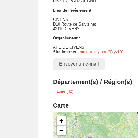
Fin : 13/12/2025 à 19h00
Lieu de l'évènement
:
CIVENS
D10 Route de Salvizinet
42110 CIVENS
Organisateur :
APE DE CIVENS
Site Internet
:
https://tally.so/r/3XyzbY
Envoyer un e-mail
Département(s) / Région(s)
Loire (42)
Carte
+
−