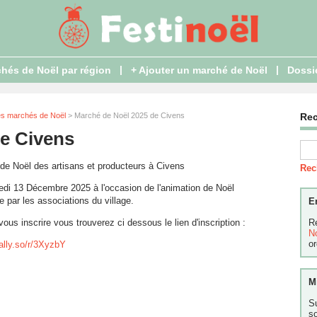
|
|
hés de Noël par région
+ Ajouter un marché de Noël
Dossi
es marchés de Noël
> Marché de Noël 2025 de Civens
Re
e Civens
de Noël des artisans et producteurs à Civens
Rec
di 13 Décembre 2025 à l'occasion de l'animation de Noël
 par les associations du village.
E
vous inscrire vous trouverez ci dessous le lien d'inscription :
R
N
or
tally.so/r/3XyzbY
M
S
s