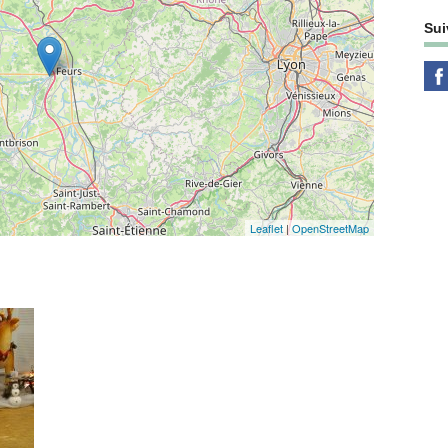
Sui
Leaflet
|
OpenStreetMap