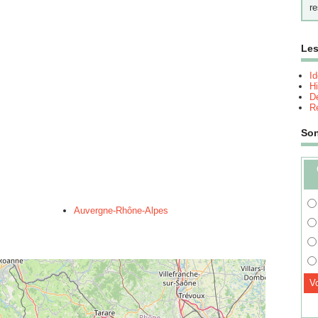
re
Les
I
Hi
Dé
Re
So
Auvergne-Rhône-Alpes