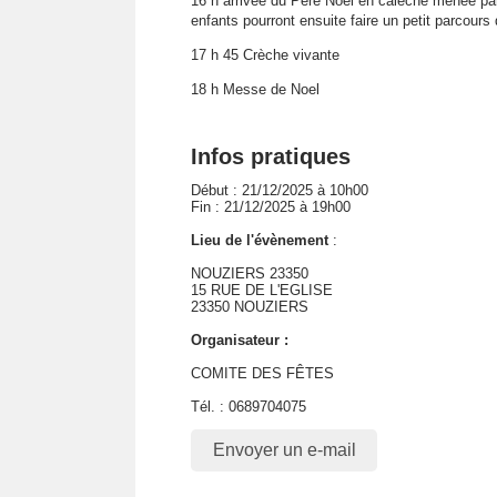
16 h arrivée du Père Noel en calèche menée par
enfants pourront ensuite faire un petit parcours
17 h 45 Crèche vivante
18 h Messe de Noel
Infos pratiques
Début : 21/12/2025 à 10h00
Fin : 21/12/2025 à 19h00
Lieu de l'évènement
:
NOUZIERS 23350
15 RUE DE L'EGLISE
23350 NOUZIERS
Organisateur :
COMITE DES FÊTES
Tél. : 0689704075
Envoyer un e-mail