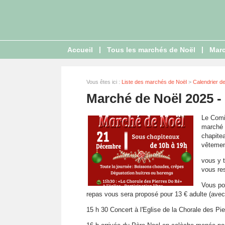
|
|
Accueil
Tous les marchés de Noël
Marc
Vous êtes ici :
Liste des marchés de Noël
>
Calendrier d
Marché de Noël 2025 -
Le Comi
marché 
chapitea
vêtement
vous y 
vous res
Vous pou
repas vous sera proposé pour 13 € adulte (avec 
15 h 30 Concert à l'Eglise de la Chorale des Pi