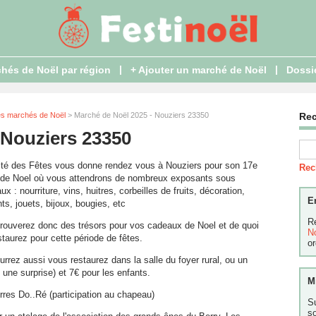
|
|
hés de Noël par région
+ Ajouter un marché de Noël
Dossi
es marchés de Noël
> Marché de Noël 2025 - Nouziers 23350
Re
 Nouziers 23350
té des Fêtes vous donne rendez vous à Nouziers pour son 17e
Rec
de Noel où vous attendrons de nombreux exposants sous
ux : nourriture, vins, huitres, corbeilles de fruits, décoration,
E
s, jouets, bijoux, bougies, etc
R
trouverez donc des trésors pour vos cadeaux de Noel et de quoi
N
taurez pour cette période de fêtes.
or
rrez aussi vous restaurez dans la salle du foyer rural, ou un
une surprise) et 7€ pour les enfants.
M
erres Do..Ré (participation au chapeau)
S
s