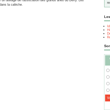
 un atelage de l'association des grands ânes du Berry. Les
re
 dans la calèche.
Les
I
Hi
Dé
Re
So