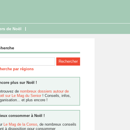
|
ers de Noël
cherche
herche par régions
ncore plus sur Noël !
etrouvez de
nombreux dossiers autour de
oël sur Le Mag du Senior
! Conseils, infos,
ganisation... et plus encore !
ieux consommer à Noël !
ur
Le Mag de la Conso
, de nombreux conseils
ont à disposition pour consommer