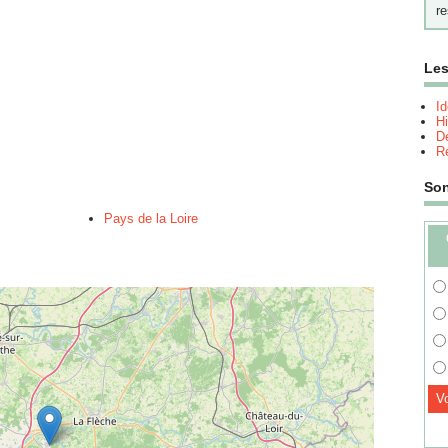
re
Les
I
Hi
Dé
Re
So
Pays de la Loire