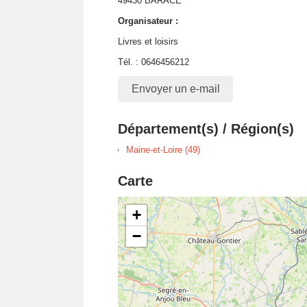
49430 BARACE
Organisateur :
Livres et loisirs
Tél. : 0646456212
Envoyer un e-mail
Département(s) / Région(s)
Maine-et-Loire (49)
Carte
+
−