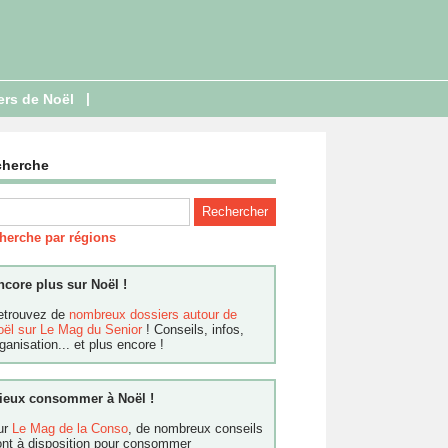
|
ers de Noël
cherche
herche par régions
ncore plus sur Noël !
etrouvez de
nombreux dossiers autour de
oël sur Le Mag du Senior
! Conseils, infos,
ganisation... et plus encore !
ieux consommer à Noël !
ur
Le Mag de la Conso
, de nombreux conseils
ont à disposition pour consommer