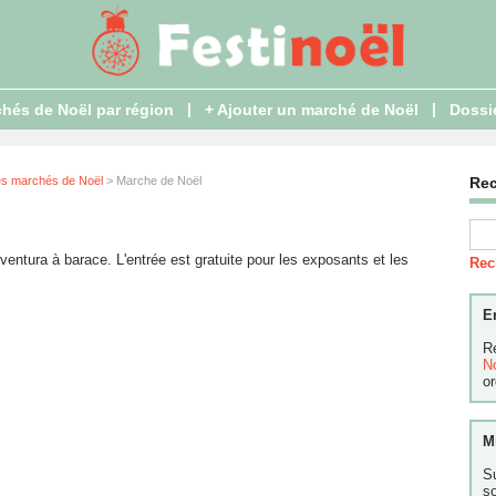
|
|
hés de Noël par région
+ Ajouter un marché de Noël
Dossi
es marchés de Noël
> Marche de Noël
Re
entura à barace. L'entrée est gratuite pour les exposants et les
Rec
E
R
N
or
M
S
s