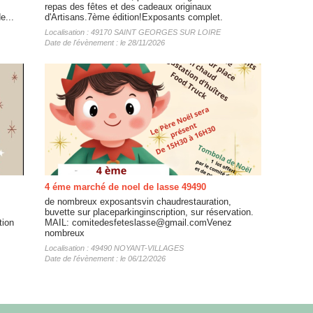
repas des fêtes et des cadeaux originaux
e...
d'Artisans.7ème édition!Exposants complet.
Localisation : 49170 SAINT GEORGES SUR LOIRE
Date de l'évènement : le 28/11/2026
4 éme marché de noel de lasse 49490
de nombreux exposantsvin chaudrestauration,
buvette sur placeparkinginscription, sur réservation.
tion
MAIL: comitedesfeteslasse@gmail.comVenez
nombreux
Localisation : 49490 NOYANT-VILLAGES
Date de l'évènement : le 06/12/2026