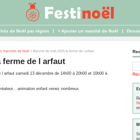
|
|
hés de Noël par région
+ Ajouter un marché de Noël
Dossi
es marchés de Noël
> Marche de noel 2025 la ferme de l arfaut
Re
 ferme de l arfaut
e l arfaut samedi 13 décembre de 14h00 à 20h00 et 10h00 à
Rec
créateur... animation enfant venez nombreux
E
R
N
or
M
S
s