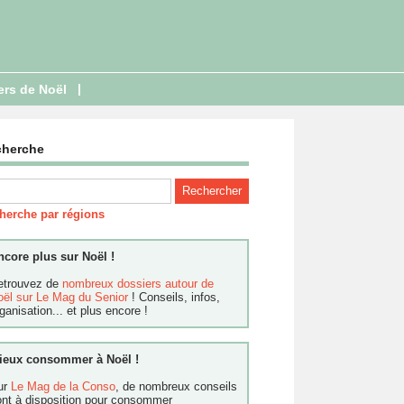
|
ers de Noël
cherche
herche par régions
ncore plus sur Noël !
etrouvez de
nombreux dossiers autour de
oël sur Le Mag du Senior
! Conseils, infos,
ganisation... et plus encore !
ieux consommer à Noël !
ur
Le Mag de la Conso
, de nombreux conseils
ont à disposition pour consommer