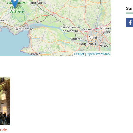
Sui
Leaflet
|
OpenStreetMap
u de