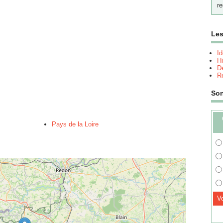
re
Les
I
Hi
Dé
Re
So
Pays de la Loire