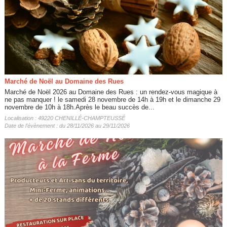
Marché de Noël au Domaine des Rues
Marché de Noël 2026 au Domaine des Rues : un rendez-vous magique à
ne pas manquer ! le samedi 28 novembre de 14h à 19h et le dimanche 29
novembre de 10h à 18h.Après le beau succès de...
Localisation : 49220 CHENILLÉ-CHAMPTEUSSÉ
Date de l'évènement : du 28/11/2026 au 29/11/2026