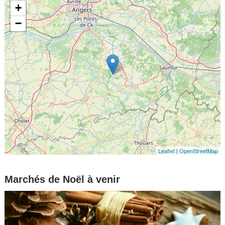
+
−
Leaflet
|
OpenStreetMap
Marchés de Noël à venir