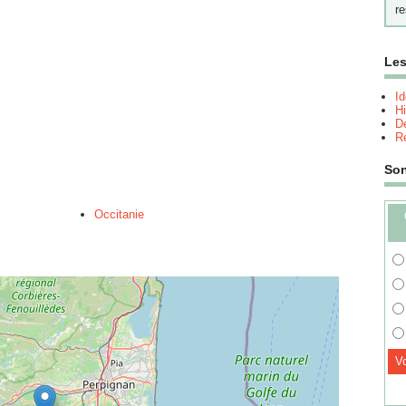
re
Les
I
Hi
Dé
Re
So
Occitanie