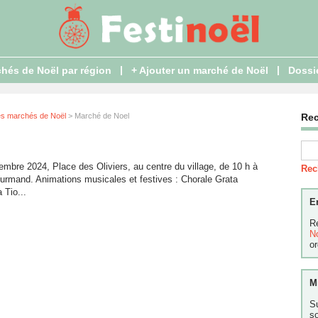
|
|
hés de Noël par région
+ Ajouter un marché de Noël
Dossi
es marchés de Noël
> Marché de Noel
Re
bre 2024, Place des Oliviers, au centre du village, de 10 h à
Rec
gourmand. Animations musicales et festives : Chorale Grata
 Tio...
E
R
N
or
M
S
s