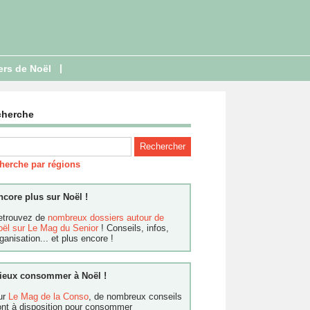
|
ers de Noël
cherche
herche par régions
ncore plus sur Noël !
etrouvez de
nombreux dossiers autour de
oël sur Le Mag du Senior
! Conseils, infos,
ganisation... et plus encore !
ieux consommer à Noël !
ur
Le Mag de la Conso
, de nombreux conseils
ont à disposition pour consommer