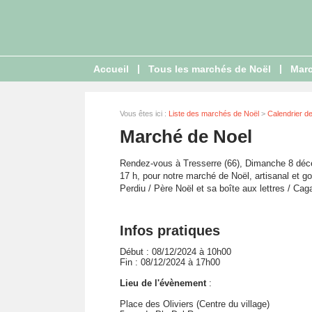
|
|
Accueil
Tous les marchés de Noël
Marc
Vous êtes ici :
Liste des marchés de Noël
>
Calendrier d
Marché de Noel
Rendez-vous à Tresserre (66), Dimanche 8 décem
17 h, pour notre marché de Noël, artisanal et 
Perdiu / Père Noël et sa boîte aux lettres / Caga
Infos pratiques
Début : 08/12/2024 à 10h00
Fin : 08/12/2024 à 17h00
Lieu de l'évènement
:
Place des Oliviers (Centre du village)