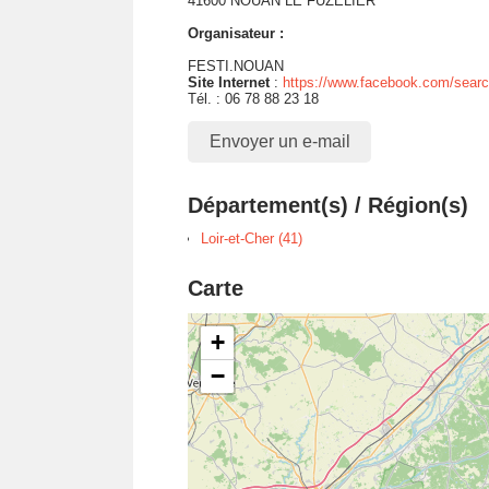
41600 NOUAN LE FUZELIER
Organisateur :
FESTI.NOUAN
Site Internet
:
https://www.facebook.com/sear
Tél. : 06 78 88 23 18
Envoyer un e-mail
Département(s) / Région(s)
Loir-et-Cher (41)
Carte
+
−