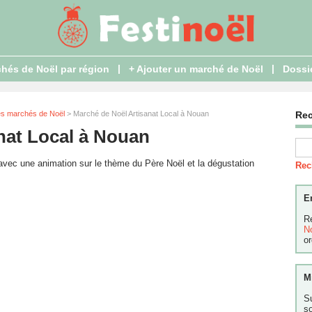
|
|
hés de Noël par région
+ Ajouter un marché de Noël
Dossi
es marchés de Noël
> Marché de Noël Artisanat Local à Nouan
Re
nat Local à Nouan
vec une animation sur le thème du Père Noël et la dégustation
Rec
E
R
N
or
M
S
s