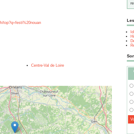
re
Les
ch/top?q=festi%20nouan
I
Hi
Dé
Re
So
Centre-Val de Loire