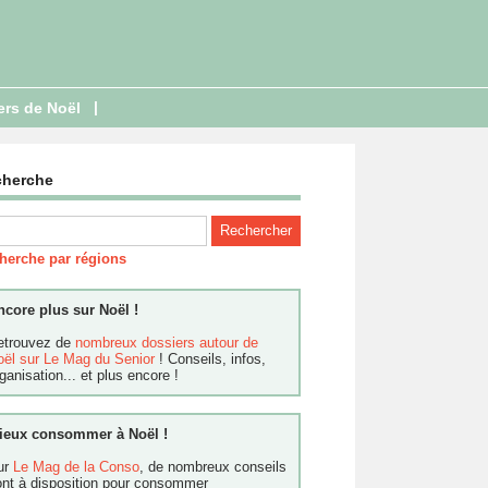
|
ers de Noël
cherche
herche par régions
ncore plus sur Noël !
etrouvez de
nombreux dossiers autour de
oël sur Le Mag du Senior
! Conseils, infos,
ganisation... et plus encore !
ieux consommer à Noël !
ur
Le Mag de la Conso
, de nombreux conseils
ont à disposition pour consommer