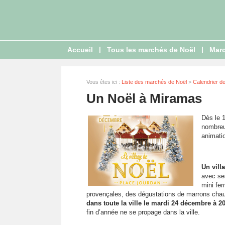
|
|
Accueil
Tous les marchés de Noël
Marc
Vous êtes ici :
Liste des marchés de Noël
>
Calendrier d
Un Noël à Miramas
Dès le 1
nombreu
animatio
Un v
ill
avec ses
mini fe
provençales, des dégustations de marrons chau
dans toute la ville le mardi 24 décembre à 2
fin d’année ne se propage dans la ville.