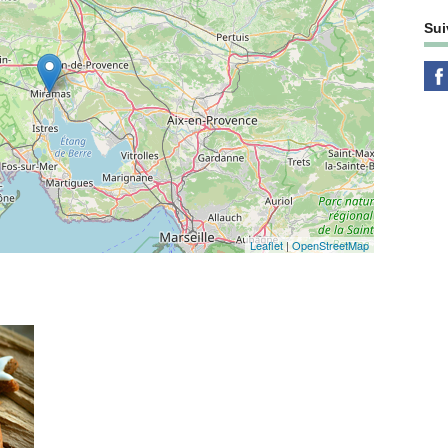
Sui
Leaflet
|
OpenStreetMap