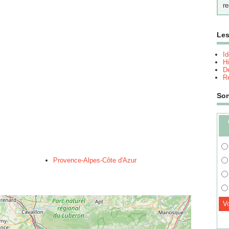
re
Les
I
Hi
Dé
Re
So
Provence-Alpes-Côte d'Azur