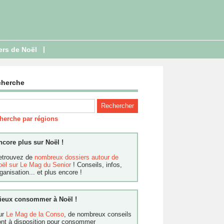
|
ers de Noël
cherche
herche par régions
ncore plus sur Noël !
etrouvez de
nombreux dossiers autour de
oël sur Le Mag du Senior
! Conseils, infos,
ganisation... et plus encore !
ieux consommer à Noël !
ur
Le Mag de la Conso
, de nombreux conseils
ont à disposition pour consommer