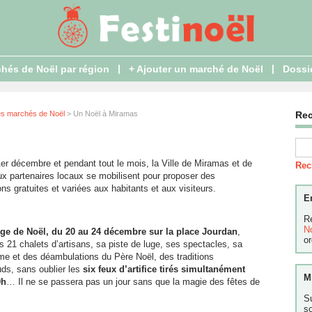
|
|
hés de Noël par région
+ Ajouter un marché de Noël
Dossi
es marchés de Noël
> Un Noël à Miramas
Re
er décembre et pendant tout le mois, la Ville de Miramas et de
Rec
x partenaires locaux se mobilisent pour proposer des
ns gratuites et variées aux habitants et aux visiteurs.
E
R
N
age de Noël,
du 20 au 24 décembre sur la place Jourdan
,
or
 21 chalets d’artisans, sa piste de luge, ses spectacles, sa
rme et des déambulations du Père Noël, des traditions
ds, sans oublier les
six
feux d’artifice
tirés simultanément
M
0h
… Il ne se passera pas un jour sans que la magie des fêtes de
S
s