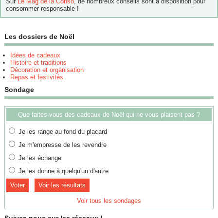
Sur
Le Mag de la Conso
, de nombreux conseils sont à disposition pour
consommer responsable !
Les dossiers de Noël
Idées de cadeaux
Histoire et traditions
Décoration et organisation
Repas et festivités
Sondage
Que faites-vous des cadeaux de Noël qui ne vous plaisent pas ?
Je les range au fond du placard
Je m'empresse de les revendre
Je les échange
Je les donne à quelqu'un d'autre
Voir les résultats
Voir tous les sondages
Suivez-nous sur les réseaux !