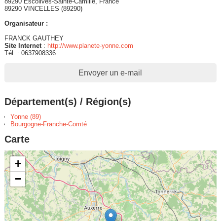
89290 Escolives-Sainte-Camille, France
89290 VINCELLES (89290)
Organisateur :
FRANCK GAUTHEY
Site Internet
:
http://www.planete-yonne.com
Tél. : 0637908336
Envoyer un e-mail
Département(s) / Région(s)
Yonne (89)
Bourgogne-Franche-Comté
Carte
+
−