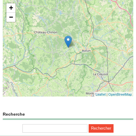
+
−
Leaflet
|
OpenStreetMap
Recherche