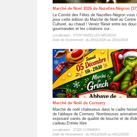
Marché de Noel 2026 de Nazelles-Négron (37
Le Comité des Fêtes de Nazelles-Négron vous i
pour cette édition du Marché de Noël au Centre
Culturel, au chaud ! Venez flâner entre les dou
gourmandes et les créations sur...
Localisation : 37530 NAZELLES-NÉGRON
Date de l'évènement : du 28/11/2026 au 29/11/2026
Marché de Noël de Cormery
Marché de noël chaleureux dans le cadre histor
de l'abbaye de Cormery. Nombreuses animation
exposant variés de qualité de bouche et de d'id
cadeau.Entrée libre
Localisation : 37320 CORMERY
Date de l'évènement : du 05/12/2026 au 06/12/2026