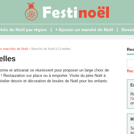
|
|
hés de Noël par région
+ Ajouter un marché de Noël
Dossi
es marchés de Noël
> Marché de Noël à Crotelles
Re
elles
mie et artisanat se réunissent pour proposer un large choix de
Rec
 ! Restauration sur place ou à emporter. Visite du père Noël à
telier dessin et décoration de boules de Noël pour les enfants.
E
R
N
or
M
S
s