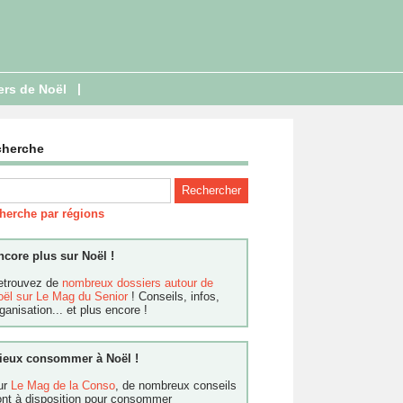
|
ers de Noël
cherche
herche par régions
ncore plus sur Noël !
etrouvez de
nombreux dossiers autour de
oël sur Le Mag du Senior
! Conseils, infos,
ganisation... et plus encore !
ieux consommer à Noël !
ur
Le Mag de la Conso
, de nombreux conseils
ont à disposition pour consommer