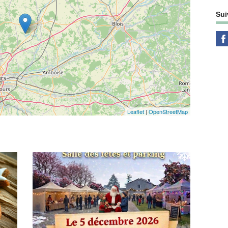
Sui
Leaflet
|
OpenStreetMap