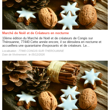
Marché de Noël et de Créateurs en nocturne
10ème édition du Marché de Noël et de créateurs de Congis sur
Thérouanne, 77440.Cette année encore, il se déroulera en nocturne et
accueillera une quarantaine d'exposants et de créateurs. Le...
Localisation : 77440 CONGIS-SUR-THEROUANNE
Date de l'évènement : le 05/12/2026