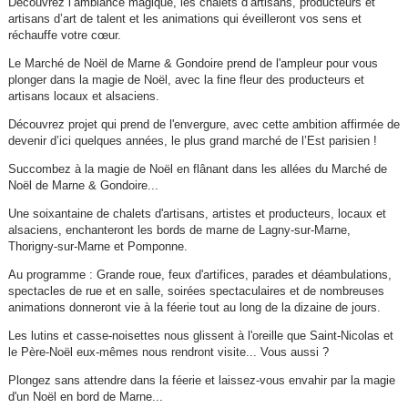
Découvrez l’ambiance magique, les chalets d’artisans, producteurs et
artisans d’art de talent et les animations qui éveilleront vos sens et
réchauffe votre cœur.
Le Marché de Noël de Marne & Gondoire prend de l'ampleur pour vous
plonger dans la magie de Noël, avec la fine fleur des producteurs et
artisans locaux et alsaciens.
Découvrez projet qui prend de l'envergure, avec cette ambition affirmée de
devenir d’ici quelques années, le plus grand marché de l’Est parisien !
Succombez à la magie de Noël en flânant dans les allées du Marché de
Noël de Marne & Gondoire...
Une soixantaine de chalets d'artisans, artistes et producteurs, locaux et
alsaciens, enchanteront les bords de marne de Lagny-sur-Marne,
Thorigny-sur-Marne et Pomponne.
Au programme : Grande roue, feux d'artifices, parades et déambulations,
spectacles de rue et en salle, soirées spectaculaires et de nombreuses
animations donneront vie à la féerie tout au long de la dizaine de jours.
Les lutins et casse-noisettes nous glissent à l'oreille que Saint-Nicolas et
le Père-Noël eux-mêmes nous rendront visite... Vous aussi ?
Plongez sans attendre dans la féerie et laissez-vous envahir par la magie
d'un Noël en bord de Marne...