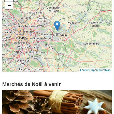
−
Leaflet
|
OpenStreetMap
Marchés de Noël à venir