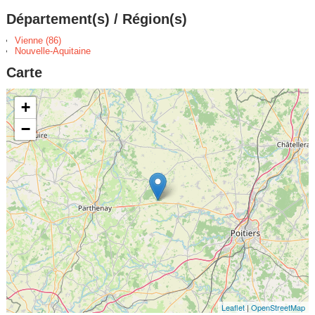
Département(s) / Région(s)
Vienne (86)
Nouvelle-Aquitaine
Carte
+
−
Leaflet
|
OpenStreetMap