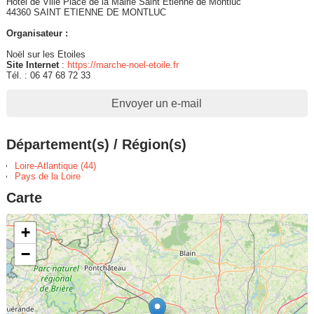
Hôtel de Ville Place de la Mairie Saint Etienne de Montluc
44360 SAINT ETIENNE DE MONTLUC
Organisateur :
Noël sur les Etoiles
Site Internet
:
https://marche-noel-etoile.fr
Tél. : 06 47 68 72 33
Envoyer un e-mail
Département(s) / Région(s)
Loire-Atlantique (44)
Pays de la Loire
Carte
+
−