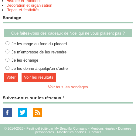
Histoire et traditions
Décoration et organisation
Repas et festivités
Sondage
Que faites-vous des cadeaux de Noël qui ne vous plaisent pas ?
Je les range au fond du placard
Je m'empresse de les revendre
Je les échange
Je les donne à quelqu'un d'autre
Voir les résultats
Voir tous les sondages
Suivez-nous sur les réseaux !
© 2014-2026 - Festinoël édité par My Beautiful Company -
Mentions légales
-
Données
personnelles
-
Modifier les cookies
-
Contact