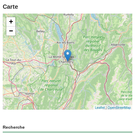
Carte
+
−
Leaflet
|
OpenStreetMap
Recherche