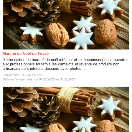
Marché de Noel de Fossé
9ième édition du marché de noël intérieur et extérieurinscriptions ouvertes
aux professionnels toutefois les camelots et revente de produits non
artisanaux sont interdits dossiers avec photos,...
Localisation : 41330 FOSSÉ
Date de l'évènement : du 07/11/2026 au 08/11/2026