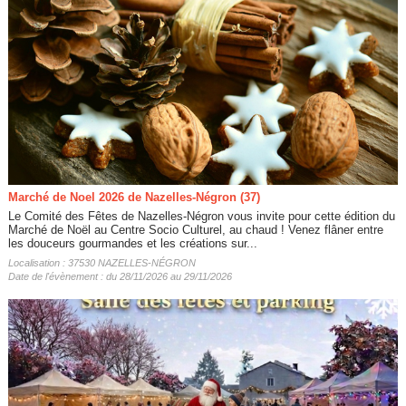
Marché de Noel 2026 de Nazelles-Négron (37)
Le Comité des Fêtes de Nazelles-Négron vous invite pour cette édition du
Marché de Noël au Centre Socio Culturel, au chaud ! Venez flâner entre
les douceurs gourmandes et les créations sur...
Localisation : 37530 NAZELLES-NÉGRON
Date de l'évènement : du 28/11/2026 au 29/11/2026