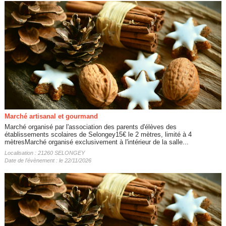
Marché artisanal et gourmand
Marché organisé par l'association des parents d'élèves des
établissements scolaires de Selongey15€ le 2 mètres, limité à 4
mètresMarché organisé exclusivement à l'intérieur de la salle...
Localisation : 21260 SELONGEY
Date de l'évènement : le 22/11/2026