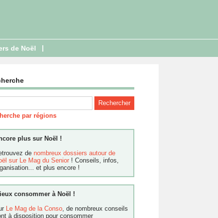
|
ers de Noël
cherche
herche par régions
ncore plus sur Noël !
etrouvez de
nombreux dossiers autour de
oël sur Le Mag du Senior
! Conseils, infos,
ganisation... et plus encore !
ieux consommer à Noël !
ur
Le Mag de la Conso
, de nombreux conseils
ont à disposition pour consommer