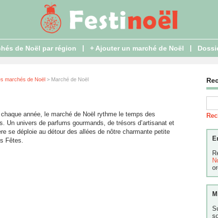
|
|
hés de Noël par région
+ Ajouter un marché de Noël
Dossi
es marchés de Noël
> Marché de Noël
Re
haque année, le marché de Noël rythme le temps des
Rec
és. Un univers de parfums gourmands, de trésors d’artisanat et
re se déploie au détour des allées de nôtre charmante petite
E
es Fêtes.
R
N
or
M
S
s