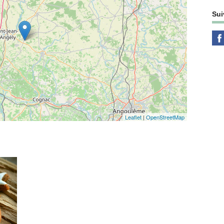
Sui
Leaflet
|
OpenStreetMap