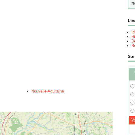
re
Les
I
Hi
Dé
Re
So
Nouvelle-Aquitaine