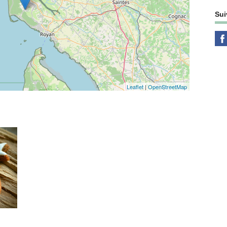
Sui
Leaflet
|
OpenStreetMap