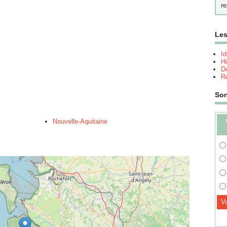
re
Les
I
Hi
Dé
Re
So
Nouvelle-Aquitaine