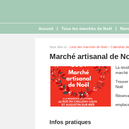
|
|
Accueil
Tous les marchés de Noël
Marc
Vous êtes ici :
Liste des marchés de Noël
>
Calendrier d
Marché artisanal de N
La résid
marché 
Trouver 
Noël.
Réservat
emplace
Infos pratiques