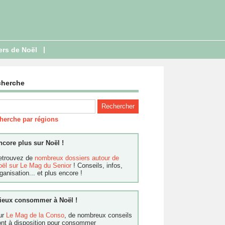
|
ers de Noël
cherche
herche par régions
ncore plus sur Noël !
etrouvez de
nombreux dossiers autour de
oël sur Le Mag du Senior
! Conseils, infos,
ganisation... et plus encore !
ieux consommer à Noël !
ur
Le Mag de la Conso
, de nombreux conseils
ont à disposition pour consommer