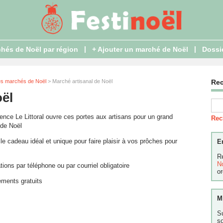
|
|
hés de Noël par région
+ Ajouter un marché de Noël
Dossi
es marchés de Noël
> Marché artisanal de Noël
Re
oël
ence Le Littoral ouvre ces portes aux artisans pour un grand
Rec
de Noël
le cadeau idéal et unique pour faire plaisir à vos prôches pour
E
R
N
ions par téléphone ou par courriel obligatoire
or
ments gratuits
M
S
s