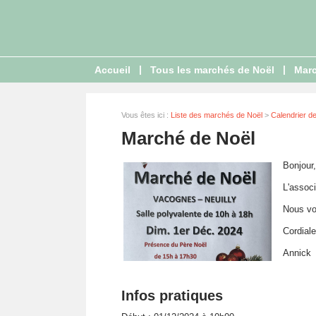
|
|
Accueil
Tous les marchés de Noël
Marc
Vous êtes ici :
Liste des marchés de Noël
>
Calendrier d
Marché de Noël
Bonjour,
L'assoc
Nous vo
Cordial
Annick
Infos pratiques