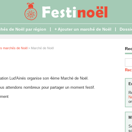
|
|
hés de Noël par région
+ Ajouter un marché de Noël
Dossi
es marchés de Noël
> Marché de Noël
Re
Rec
iation Lud'Ainés organise son 4ème Marché de Noël.
E
us attendons nombreux pour partager un moment festif.
R
ement
N
or
M
S
s