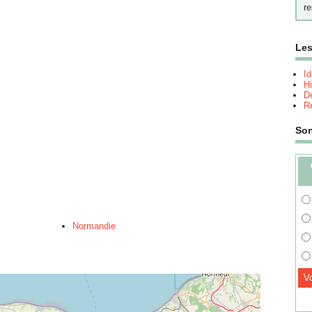
re
Les
I
Hi
Dé
Re
So
Normandie