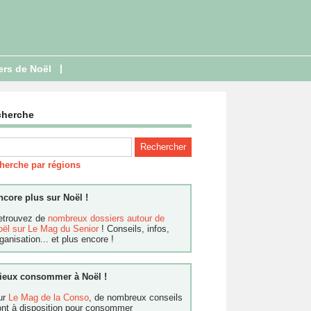
|
ers de Noël
cherche
herche par régions
ncore plus sur Noël !
etrouvez de
nombreux dossiers autour de
oël sur Le Mag du Senior
! Conseils, infos,
ganisation... et plus encore !
ieux consommer à Noël !
ur
Le Mag de la Conso
, de nombreux conseils
ont à disposition pour consommer