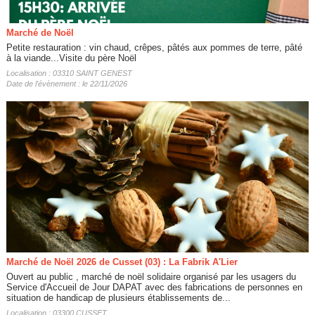
Marché de Noël
Petite restauration : vin chaud, crêpes, pâtés aux pommes de terre, pâté
à la viande...Visite du père Noël
Localisation : 03310 SAINT GENEST
Date de l'évènement : le 22/11/2026
Marché de Noël 2026 de Cusset (03) : La Fabrik A'Lier
Ouvert au public , marché de noël solidaire organisé par les usagers du
Service d'Accueil de Jour DAPAT avec des fabrications de personnes en
situation de handicap de plusieurs établissements de...
Localisation : 03300 CUSSET